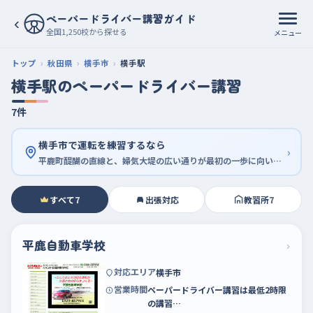
ペーパードライバー講習ガイド
‹
全国1,250校から探せる
メニュー
トップ
秋田県
横手市
横手駅
横手駅のペーパードライバー講習
7件
横手市で運転を練習するなら
›
平鹿町醍醐の直線と、婦気大堤の広い通りが最初の一歩に向いている
すべて
7
出張対応
教習所
7
平鹿自動車学校
›
対応エリア
横手市
営業時間
ペーパードライバー講習は最低2時限
の講習…