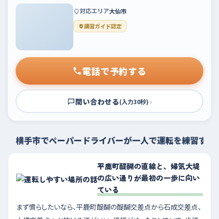
対応エリア
大仙市
講習ガイド認定
電話で予約する
問い合わせる
›
(入力30秒)
横手市でペーパードライバーが一人で運転を練習する
平鹿町醍醐の直線と、婦気大堤
の広い通りが最初の一歩に向い
ている
まず慣らしたいなら、平鹿町醍醐の醍醐交差点から石成交差点、