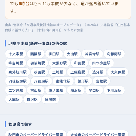
でも
6時台
はもっとも事故が少なく、道が落ち着いていま
す。
出典: 警察庁「交通事故統計情報のオープンデータ」（2024年）／総務省「住民基本
台帳に基づく人口」（令和7年1月1日）をもとに集計
JR奥羽本線(新庄～青森)の他の駅
十文字駅
醍醐駅
柳田駅
大曲駅
神宮寺駅
刈和野駅
峰吉川駅
羽後境駅
大張野駅
和田駅
四ツ小屋駅
泉外旭川駅
秋田駅
土崎駅
上飯島駅
追分駅
大久保駅
羽後飯塚駅
八郎潟駅
東能代駅
鶴形駅
富根駅
二ツ井駅
前山駅
鷹ノ巣駅
糠沢駅
早口駅
下川沿駅
大館駅
白沢駅
陣場駅
秋田県で探す
秋田市のペーパードライバー講習
大仙市のペーパードライバー講習