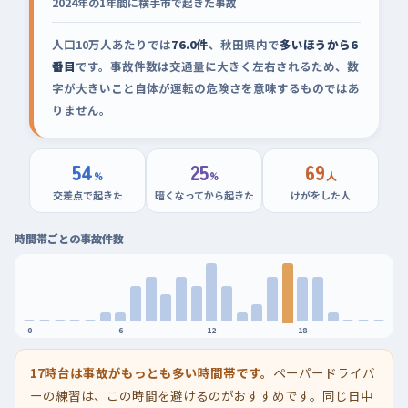
2024年の1年間に横手市で起きた事故
人口10万人あたりでは
76.0件
、秋田県内で
多いほうから6
番目
です。事故件数は交通量に大きく左右されるため、数
字が大きいこと自体が運転の危険さを意味するものではあ
りません。
54
25
69
%
%
人
交差点で起きた
暗くなってから起きた
けがをした人
時間帯ごとの事故件数
0
6
12
18
17時台は事故がもっとも多い時間帯です。
ペーパードライバ
ーの練習は、この時間を避けるのがおすすめです。同じ日中