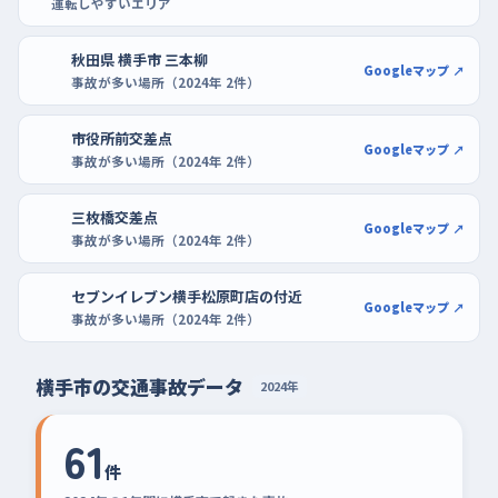
運転しやすいエリア
に沿ってまっすぐ入れる練習を数回。もう少し車の少ない場所が
よければ、コメリホームセンター横手店のように出入口の位置が
秋田県 横手市 三本柳
Googleマップ ↗
わかりやすい駐車場で、バックでの出し入れを繰り返しておくと、
事故が多い場所（2024年 2件）
街なかでの駐車がぐっと楽になる。
市役所前交差点
Googleマップ ↗
事故が多い場所（2024年 2件）
三枚橋交差点
Googleマップ ↗
事故が多い場所（2024年 2件）
セブンイレブン横手松原町店の付近
Googleマップ ↗
事故が多い場所（2024年 2件）
横手市の交通事故データ
2024年
61
件