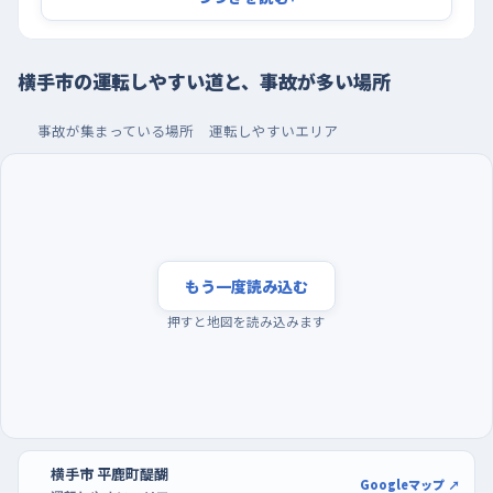
ブン横手松原町店の南側あたり。北へ向かってゆるやかに下って
いる場所で、信号のない交差点が続くため、下り勾配で速度が乗
ったまま交差点に差しかかりやすい。コンビニに入る車、出る車
横手市の運転しやすい道と、事故が多い場所
も横切るので、坂を下りはじめたら早めにブレーキへ足を移して
おくと安心できる。
事故が集まっている場所
運転しやすいエリア
夕方を避けて朝のうちに、駐車はハッピータウンの広
い区画で
練習の時間は、夕方の暗くなりはじめる帰宅の時間帯を外すの
が一番効く。人も車もいちばん増えるうえ、明るさが変わる時間
もう一度読み込む
なので、歩行者や自転車が見つけにくくなるからだ。逆に早朝は
押すと地図を読み込みます
交通量がぐっと少なく、直線の多い婦気大堤や平鹿町醍醐なら、
対向車を気にせず車線の真ん中を走る感覚を確かめられる。曜
日でいうと、週の初めと週の後半は通勤や配送の車が目立つの
で、日曜の午前などのんびりした時間から始めるとよい。駐車の
練習は、区画が広く見通しのきくハッピータウンショッピングセン
横手市 平鹿町醍醐
ターの駐車場が使いやすい。開店前後の空いている時間に、白線
Googleマップ ↗