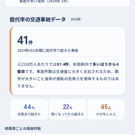
事故が多い場所（2024年 1件）
能代市の交通事故データ
2024年
41
件
2024年の1年間に能代市で起きた事故
人口10万人あたりでは
87.4件
、秋田県内で
多いほうから4
番目
です。事故件数は交通量に大きく左右されるため、数
字が大きいこと自体が運転の危険さを意味するものではあ
りません。
44
22
45
%
%
人
交差点で起きた
暗くなってから起きた
けがをした人
時間帯ごとの事故件数