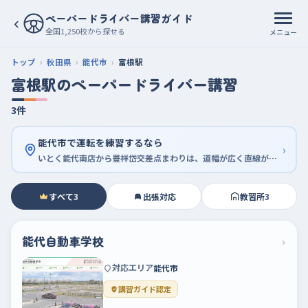
ペーパードライバー講習ガイド
‹
全国1,250校から探せる
メニュー
トップ
秋田県
能代市
富根駅
富根駅のペーパードライバー講習
3件
能代市で運転を練習するなら
›
いとく能代南店から豊祥岱交差点まわりは、道幅が広く直線が続くので最初の一歩に向いている
すべて
3
出張対応
教習所
3
能代自動車学校
›
対応エリア
能代市
講習ガイド認定