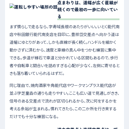
点まわりは、道幅が広く直線が
続くので最初の一歩に向いてい
る
まず慣らしで走るなら、字寿域長根のあたりがいい。いとく能代南
店や秋田銀行能代南支店を目印に、豊祥岱交差点へ向かう道は
道幅にゆとりがあって、しかも直線が長く続く。ハンドルを細かく
動かさずに済むから、速度と車線の真ん中をつかむ練習に集中
できる。歩道が縁石で車道と分かれている区間もあるので、歩行
者や自転車と間合いを詰めすぎる心配が少なく、左側に寄せると
きも落ち着いていられるはずだ。
同じ理由で、焼肉酒家牛角能代店やワークマンプラス能代店が
並ぶ字芝童森の通りも走りやすい。ここも広い道で見通しがきき、
信号のある交差点で流れが区切られるから、次に何をするかを
考える余裕が生まれる。慣れてきたら、この二か所を行き来する
だけでも十分な練習になる。