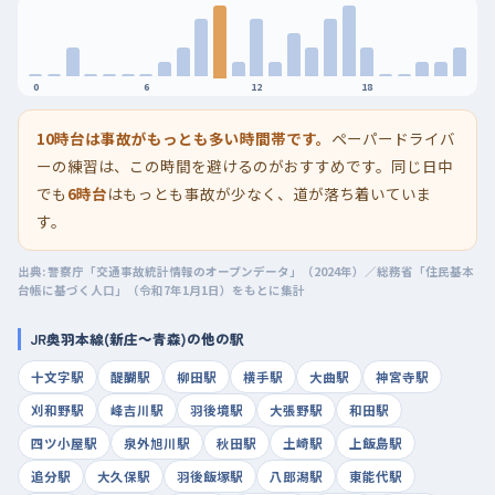
0
6
12
18
10時台は事故がもっとも多い時間帯です。
ペーパードライバ
ーの練習は、この時間を避けるのがおすすめです。同じ日中
でも
6時台
はもっとも事故が少なく、道が落ち着いていま
す。
出典: 警察庁「交通事故統計情報のオープンデータ」（2024年）／総務省「住民基本
台帳に基づく人口」（令和7年1月1日）をもとに集計
JR奥羽本線(新庄～青森)の他の駅
十文字駅
醍醐駅
柳田駅
横手駅
大曲駅
神宮寺駅
刈和野駅
峰吉川駅
羽後境駅
大張野駅
和田駅
四ツ小屋駅
泉外旭川駅
秋田駅
土崎駅
上飯島駅
追分駅
大久保駅
羽後飯塚駅
八郎潟駅
東能代駅