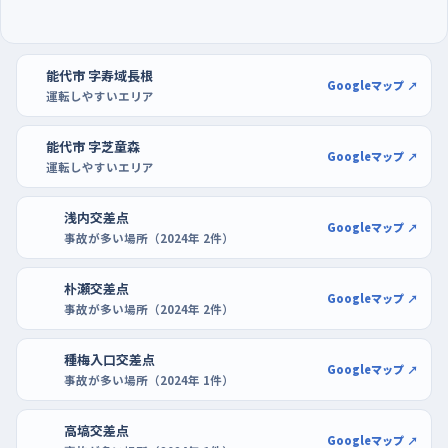
練習は昼前の混み合う時間を避け、イオンタウン能代
の駐車場で駐め方を仕込む
能代市 字寿域長根
平日の午前の遅い時間帯は買い物や仕事の車が重なって流れが
Googleマップ ↗
運転しやすいエリア
濃くなるので、一人での初回はその前後にずらすと気持ちが軽
い。週の後半、とくに水曜と金曜は通りが賑わいやすいから、月曜
能代市 字芝童森
Googleマップ ↗
や休日の落ち着いた時間から始めるのがおすすめ。夜遅くは車が
運転しやすいエリア
少ない代わりに見えにくいので、慣れるまでは明るいうちにした
い。
浅内交差点
Googleマップ ↗
事故が多い場所（2024年 2件）
駐車の練習は、区画が広く通路もはっきりしているイオンタウン
能代の駐車場が向いている。買い物客の少ない時間に、端のほう
朴瀬交差点
Googleマップ ↗
事故が多い場所（2024年 2件）
の空いた列でバックと切り返しを繰り返そう。もう少し広さが欲し
ければ、コメリパワー能代東インター店の駐車場も使える。停め
種梅入口交差点
る、出す、また停めるを一続きでやると、路上での右左折もぐっと
Googleマップ ↗
事故が多い場所（2024年 1件）
落ち着いてくる。
高塙交差点
Googleマップ ↗