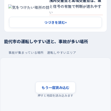
浅内交差点と高塙交差点は、坂
と信号の有無で判断が遅れやす
い
浅内交差点は、北に青南商事の能代工場、南に山内自動車商会
つづきを読む
▾
がある交差点で、西へ向かってゆるやかに下っている。下り坂で
は思ったより速度が乗るので、信号が変わったときにブレーキが
能代市の運転しやすい道と、事故が多い場所
遅れやすい。手前から早めに足を移し、坂の下り始めで一度速度
を落としておくと楽になる。工場や整備工場が近く、大きな車が出
事故が集まっている場所
運転しやすいエリア
入りする向きも読んでおきたい。
もうひとつは字高塙。麺屋もとが北、ザ・ビッグ能代高塙店やサン
キューメガネ能代店が南東にある、平坦な直線の途中だ。信号が
ないぶん自分の判断だけで進むことになり、しかも店の出入りで
車がふいに減速したり右に曲がったりする。直線だから流してい
もう一度読み込む
たくなる場所だが、店の前では前の車のブレーキランプを一つ多
押すと地図を読み込みます
く見るつもりで走るといい。二ツ井町の種梅入口交差点も、南へ
下りながら入っていく形なので同じ考え方が使える。