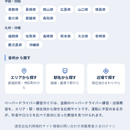
中国・四国
鳥取県
島根県
岡山県
広島県
山口県
徳島県
香川県
愛媛県
高知県
九州・沖縄
福岡県
佐賀県
長崎県
熊本県
大分県
宮崎県
鹿児島県
沖縄県
目的から探す
エリアから探す
駅名から探す
近場で探す
都道府県・市区町村か
路線・最寄り駅から
現在地のまわりから
ら
ペーパードライバー講習ガイドは、全国のペーパードライバー講習・出張教
習を、エリア・駅・現在地から探せる比較サイトです。運転に不安のある方
が、料金や口コミを比べて自分に合った教習を見つけられます。
運営会社
利用規約
サイト情報
お問い合わせ
掲載業者さまログイン