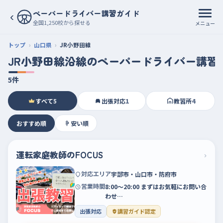
ペーパードライバー講習ガイド
‹
全国1,250校から探せる
メニュー
トップ
山口県
JR小野田線
JR小野田線沿線のペーパードライバー講習
5件
すべて
5
出張対応
1
教習所
4
おすすめ順
安い順
運転家庭教師のFOCUS
›
対応エリア
宇部市・山口市・防府市
営業時間
8:00～20:00 まずはお気軽にお問い合
わせ…
出張対応
講習ガイド認定