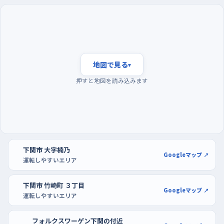
れを覚える
練習に出るなら、夕方の帰宅がいちばん重なる時間帯は外した
い。日が傾いて見えにくくなるうえ、急ぐ車と歩行者が同時に増え
るからだ。逆に、日が落ちてしばらく経った夜の早い時間は交通
量が落ち着くので、慣れてきたらライトの練習に向く。週の後半、と
地図で見る
▾
くに金曜は街全体が慌ただしくなるから、最初のうちは日曜や月
押すと地図を読み込みます
曜の午前を選ぶと気持ちに余裕が持てる。駐車の練習には、ゆめ
シティやイオン長府ショッピングセンターの駐車場がちょうどい
い。区画が広くとってあって白線もはっきりしているので、切り返し
を何度やっても焦らずに済む。開店直後の空いている時間に行け
ば、周りの車を気にせず、まっすぐ入れる感覚を体に入れられる
下関市 大字楠乃
はずだ。
Googleマップ ↗
運転しやすいエリア
下関市 竹崎町 ３丁目
Googleマップ ↗
運転しやすいエリア
フォルクスワーゲン下関の付近