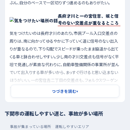
ぶん、自分のペースで一区切りずつ進めるのもありがたい。
長府才川と一の宮住吉、坂と信
号のない交差点が重なるところ
気をつけたいのは長府才川のあたり。市民プール入口交差点の
周りは、南に向かってゆるやかに下っていく道に信号のない出入
りが重なるので、下り勾配でスピードが乗ったまま脇道から出て
くる車と鉢合わせしやすい。少し南の才川交差点も信号がなく平
坦で見通しが素直な代わりに、自動車整備関係の事業所が並ん
でいて出入りする車が多いから、まっすぐ行けると思い込まない
ほうがいい。一の宮住吉二丁目の交差点も、フォルクスワーゲン
やネッツトヨタ、給油所が集まる場所で、北へ下りながら曲がって
つづきを読む
▾
くる車と、店に入ろうと減速する車が同じ場所で重なる。下り坂で
は早めにブレーキを踏み、交差点の手前でいったん速度を落とす
癖をつけておくと安心だ。
下関市の運転しやすい道と、事故が多い場所
夕方の混み合う時間を避け、大型店の駐車場で車庫入
事故が集まっている場所
運転しやすいエリア