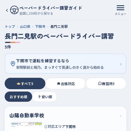
ペーパードライバー講習ガイド
‹
全国1,250校から探せる
メニュー
トップ
山口県
下関市
長門二見駅
長門二見駅のペーパードライバー講習
5件
下関市で運転を練習するなら
›
安岡駅前と楠乃、まっすぐで見通しのきく道から始める
すべて
5
出張対応
教習所
5
おすすめ順
安い順
山陽自動車学校
›
対応エリア
下関市