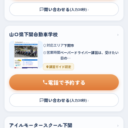
問い合わせる
›
(入力30秒)
山口県下関自動車学校
›
対応エリア
下関市
営業時間
ペーパードライバー講習は、受けたい
日の…
講習ガイド認定
電話で予約する
問い合わせる
›
(入力30秒)
アイルモータースクール下関
›