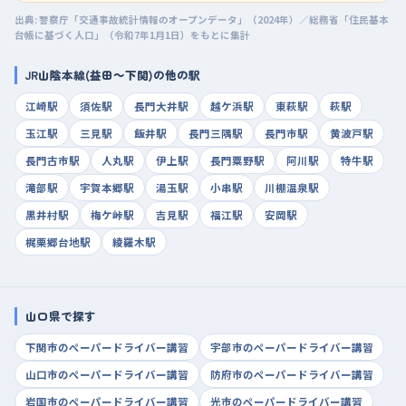
出典: 警察庁「交通事故統計情報のオープンデータ」（2024年）／総務省「住民基本
台帳に基づく人口」（令和7年1月1日）をもとに集計
JR山陰本線(益田～下関)の他の駅
江崎駅
須佐駅
長門大井駅
越ケ浜駅
東萩駅
萩駅
玉江駅
三見駅
飯井駅
長門三隅駅
長門市駅
黄波戸駅
長門古市駅
人丸駅
伊上駅
長門粟野駅
阿川駅
特牛駅
滝部駅
宇賀本郷駅
湯玉駅
小串駅
川棚温泉駅
黒井村駅
梅ケ峠駅
吉見駅
福江駅
安岡駅
梶栗郷台地駅
綾羅木駅
山口県で探す
下関市のペーパードライバー講習
宇部市のペーパードライバー講習
山口市のペーパードライバー講習
防府市のペーパードライバー講習
岩国市のペーパードライバー講習
光市のペーパードライバー講習