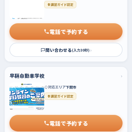
講習ガイド認定
電話で予約する
問い合わせる
›
(入力30秒)
早鞆自動車学校
›
対応エリア
下関市
講習ガイド認定
電話で予約する