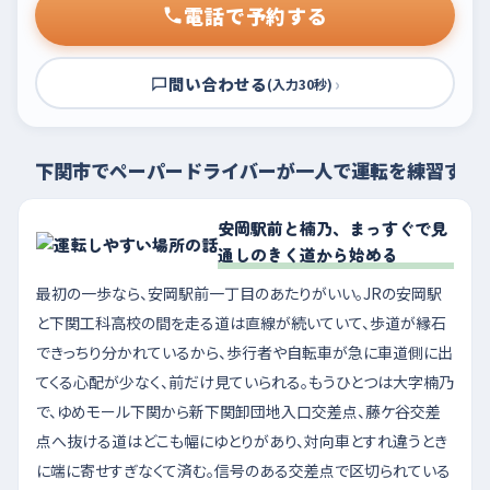
電話で予約する
問い合わせる
›
(入力30秒)
下関市でペーパードライバーが一人で運転を練習する
安岡駅前と楠乃、まっすぐで見
通しのきく道から始める
最初の一歩なら、安岡駅前一丁目のあたりがいい。JRの安岡駅
と下関工科高校の間を走る道は直線が続いていて、歩道が縁石
できっちり分かれているから、歩行者や自転車が急に車道側に出
てくる心配が少なく、前だけ見ていられる。もうひとつは大字楠乃
で、ゆめモール下関から新下関卸団地入口交差点、藤ケ谷交差
点へ抜ける道はどこも幅にゆとりがあり、対向車とすれ違うとき
に端に寄せすぎなくて済む。信号のある交差点で区切られている