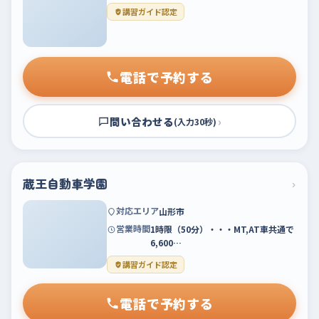
講習ガイド認定
電話で予約する
問い合わせる
›
(入力30秒)
蔵王自動車学園
›
対応エリア
山形市
営業時間
1時限（50分）・・・MT,AT車共通で
6,600…
講習ガイド認定
電話で予約する