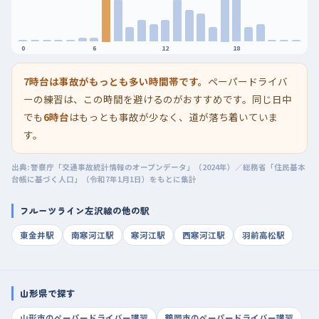
0
6
12
18
7時台は事故がもっとも多い時間帯です。
ペーパードライバ
ーの練習は、この時間を避けるのがおすすめです。同じ日中
でも
6時台
はもっとも事故が少なく、道が落ち着いていま
す。
出典: 警察庁「交通事故統計情報のオープンデータ」（2024年）／総務省「住民基本
台帳に基づく人口」（令和7年1月1日）をもとに集計
フルーツライン左沢線の他の駅
東金井駅
南寒河江駅
寒河江駅
西寒河江駅
羽前高松駅
山形県で探す
山形市のペーパードライバー講習
鶴岡市のペーパードライバー講習