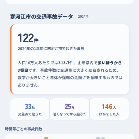
寒河江市の交通事故データ
2024年
122
件
2024年の1年間に寒河江市で起きた事故
人口10万人あたりでは
313.7件
、山形県内で
多いほうから
3番目
です。事故件数は交通量に大きく左右されるため、
数字が大きいこと自体が運転の危険さを意味するものでは
ありません。
33
25
146
%
%
人
交差点で起きた
暗くなってから起きた
けがをした人
時間帯ごとの事故件数