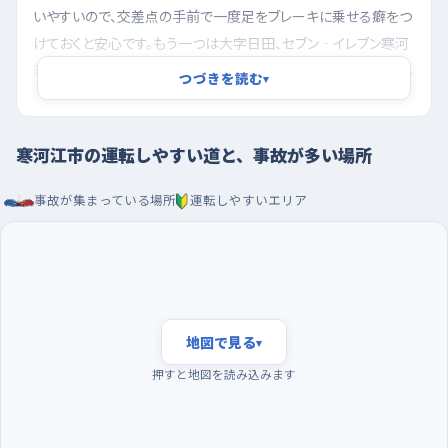
いやすいので、交差点の手前で一度足をブレーキに乗せる癖をつ
けておくと安心です。もう一つは大字日田、セブン‐イレブン寒河
江日田店が東に見える交差点付近。信号はありますが、店に入る
つづきを読む
▾
車と出る車が信号の流れとは別のタイミングで動くため、青だか
らと前だけを見ていると横からの動きに気づくのが遅れます。信
号の色と、店の出入口の両方を交互に見ておきたい場所です。
寒河江市の運転しやすい道と、事故が多い場所
朝の混む時間を外して、大きな駐車場で切り返しを
事故が集まっている場所
運転しやすいエリア
朝の通勤と通学が重なる時間帯は、車も人も一日でいちばん多
く動きます。慣れるまではその山を避けて、明るくなってからの午
前遅めや、昼過ぎのゆるやかな時間に走るほうが落ち着いて練
習できます。週の初めは車の量が増えやすいので、最初の練習日
は週の後半に置くのも手です。駐車の練習には、フローラSAGAE
地図で見る
▾
の駐車場のように区画がはっきりしていて通路の広いところが向
押すと地図を読み込みます
いています。空いている端のほうを選べば、前向き・後ろ向きの出
し入れを何度でも試せます。サンデー寒河江店の駐車場も、買い