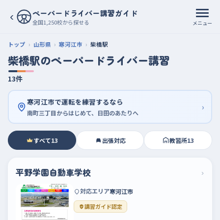
ペーパードライバー講習ガイド
‹
全国1,250校から探せる
メニュー
トップ
山形県
寒河江市
柴橋駅
柴橋駅のペーパードライバー講習
13件
寒河江市で運転を練習するなら
›
南町三丁目からはじめて、日田のあたりへ
すべて
13
出張対応
教習所
13
平野学園自動車学校
›
対応エリア
寒河江市
講習ガイド認定