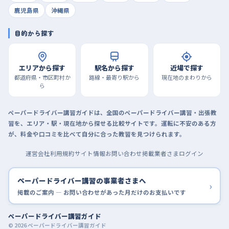
鹿児島県
沖縄県
目的から探す
エリアから探す
駅名から探す
近場で探す
都道府県・市区町村か
路線・最寄り駅から
現在地のまわりから
ら
ペーパードライバー講習ガイドは、全国のペーパードライバー講習・出張教
習を、エリア・駅・現在地から探せる比較サイトです。運転に不安のある方
が、料金や口コミを比べて自分に合った教習を見つけられます。
運営会社
利用規約
サイト情報
お問い合わせ
掲載業者さまログイン
ペーパードライバー講習の事業者さまへ
›
掲載のご案内 — お問い合わせがあった月だけのお支払いです
ペーパードライバー講習ガイド
© 2026 ペーパードライバー講習ガイド