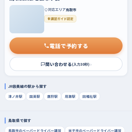
対応エリア
鳥取市
講習ガイド認定
電話で予約する
問い合わせる
›
(入力30秒)
JR因美線の駅から探す
津ノ井駅
国英駅
鷹狩駅
用瀬駅
因幡社駅
鳥取県で探す
鳥取市のペーパードライバー講習
米子市のペーパードライバー講習