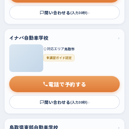
問い合わせる
›
(入力30秒)
イナバ自動車学校
›
対応エリア
鳥取市
講習ガイド認定
電話で予約する
問い合わせる
›
(入力30秒)
鳥取県東部自動車学校
›