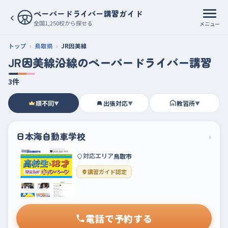
ペーパードライバー講習ガイド
‹
全国1,250校から探せる
メニュー
トップ
鳥取県
JR因美線
JR因美線沿線のペーパードライバー講習
3件
順不同
出張対応
教習所
▼
▼
▼
日本海自動車学校
›
対応エリア
鳥取市
講習ガイド認定
電話で予約する