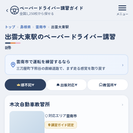
ペーパードライバー講習ガイド
‹
全国1,250校から探せる
メニュー
トップ
島根県
雲南市
出雲大東駅
出雲大東駅のペーパードライバー講習
8件
雲南市で運転を練習するなら
›
三刀屋町下熊谷の直線道路で、まず走る感覚を取り戻す
順不同
出張対応
教習所
▼
▼
▼
木次自動車教習所
›
対応エリア
雲南市
講習ガイド認定