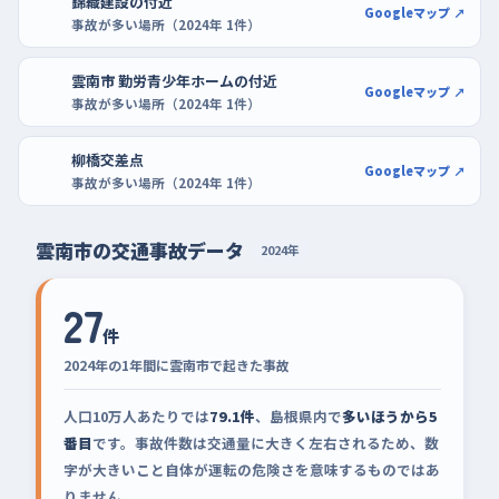
錦織建設の付近
Googleマップ ↗
事故が多い場所（2024年 1件）
雲南市 勤労青少年ホームの付近
Googleマップ ↗
事故が多い場所（2024年 1件）
柳橋交差点
Googleマップ ↗
事故が多い場所（2024年 1件）
雲南市の交通事故データ
2024年
27
件
2024年の1年間に雲南市で起きた事故
人口10万人あたりでは
79.1件
、島根県内で
多いほうから5
番目
です。事故件数は交通量に大きく左右されるため、数
字が大きいこと自体が運転の危険さを意味するものではあ
りません。