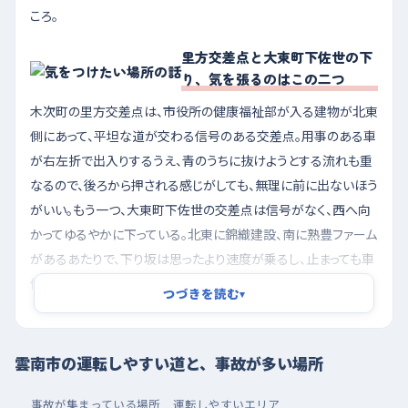
ころ。
里方交差点と大東町下佐世の下
り、気を張るのはこの二つ
木次町の里方交差点は、市役所の健康福祉部が入る建物が北東
側にあって、平坦な道が交わる信号のある交差点。用事のある車
が右左折で出入りするうえ、青のうちに抜けようとする流れも重
なるので、後ろから押される感じがしても、無理に前に出ないほう
がいい。もう一つ、大東町下佐世の交差点は信号がなく、西へ向
かってゆるやかに下っている。北東に錦織建設、南に熟豊ファーム
があるあたりで、下り坂は思ったより速度が乗るし、止まっても車
体が前に出やすい。だから、坂の途中で「まだ止まれる」と思わ
つづきを読む
▾
ず、交差点のずっと手前から速度を落として、左右をひと呼吸ぶん
長く見るのがいい。走る前に一度、歩くくらいの気持ちで通り抜け
てみると感覚がつかめる。
雲南市の運転しやすい道と、事故が多い場所
朝の混む時間を外して、大型店の駐車場で車庫入れを
事故が集まっている場所
運転しやすいエリア