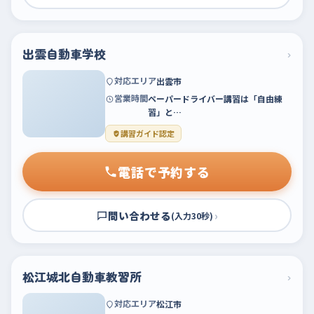
出雲自動車学校
›
対応エリア
出雲市
営業時間
ペーパードライバー講習は「自由練
習」と…
講習ガイド認定
電話で予約する
問い合わせる
›
(入力30秒)
松江城北自動車教習所
›
対応エリア
松江市