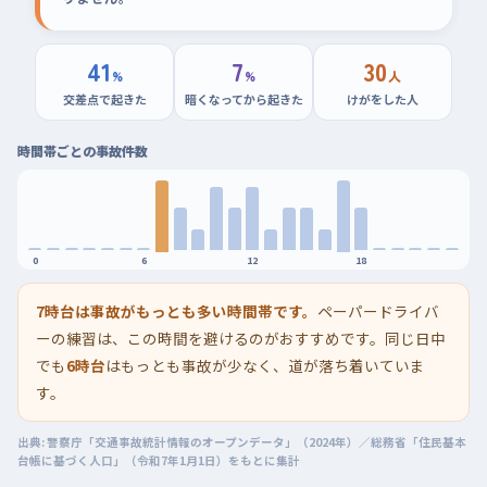
41
7
30
%
%
人
交差点で起きた
暗くなってから起きた
けがをした人
時間帯ごとの事故件数
0
6
12
18
7時台は事故がもっとも多い時間帯です。
ペーパードライバ
ーの練習は、この時間を避けるのがおすすめです。同じ日中
でも
6時台
はもっとも事故が少なく、道が落ち着いていま
す。
出典: 警察庁「交通事故統計情報のオープンデータ」（2024年）／総務省「住民基本
台帳に基づく人口」（令和7年1月1日）をもとに集計