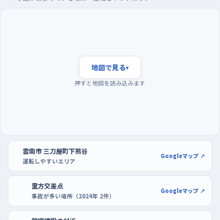
朝の通勤や通学で車が一気に増える時間帯は、判断を急かされ
て上達しにくい。だから練習は、その波が引いた昼前後にずらす
のがおすすめ。深夜は道が空くけれど、見通しがきかないぶん一
人での練習には向かないので、明るいうちに済ませたい。駐車の
練習には、ホームプラザナフコ雲南店の駐車場が使いやすい。区
地図で見る
▾
画が広くとってあるホームセンターは、切り返しても隣に気を遣
押すと地図を読み込みます
わずにすむからだ。慣れてきたらエディオン三刀屋店のように出
入りの多い場所で、通路を歩く人を見ながら停める練習に進むと
いい。買い物のついでに一台ぶん、丁寧に入れる。それを繰り返す
のが、いちばん近道になる。
雲南市 三刀屋町下熊谷
Googleマップ ↗
運転しやすいエリア
里方交差点
Googleマップ ↗
事故が多い場所（2024年 2件）