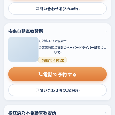
問い合わせる
›
(入力30秒)
安来自動車教習所
›
対応エリア
安来市
営業時間
ご質問のペーパードライバー講習につ
いて…
講習ガイド認定
電話で予約する
問い合わせる
›
(入力30秒)
松江浜乃木自動車教習所
›