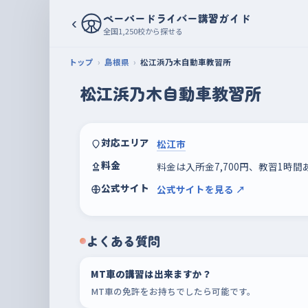
ペーパードライバー講習ガイド
‹
全国1,250校から探せる
トップ
島根県
松江浜乃木自動車教習所
松江浜乃木自動車教習所
対応エリア
松江市
料金
料金は入所金7,700円、教習1時間
公式サイト
公式サイトを見る ↗
よくある質問
MT車の講習は出来ますか？
MT車の免許をお持ちでしたら可能です。