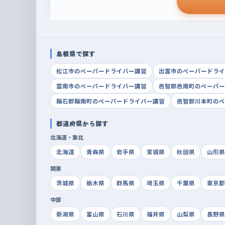
島根県で探す
松江市のペーパードライバー講習
出雲市のペーパードライ
雲南市のペーパードライバー講習
邑智郡邑南町のペーパー
飯石郡飯南町のペーパードライバー講習
邑智郡川本町のペ
都道府県から探す
北海道・東北
北海道
青森県
岩手県
宮城県
秋田県
山形県
関東
茨城県
栃木県
群馬県
埼玉県
千葉県
東京都
中部
新潟県
富山県
石川県
福井県
山梨県
長野県