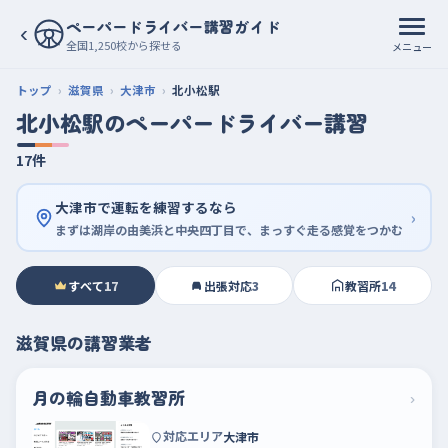
ペーパードライバー講習ガイド
‹
全国1,250校から探せる
メニュー
トップ
滋賀県
大津市
北小松駅
北小松駅のペーパードライバー講習
17件
大津市で運転を練習するなら
›
まずは湖岸の由美浜と中央四丁目で、まっすぐ走る感覚をつかむ
すべて
17
出張対応
3
教習所
14
滋賀県の講習業者
月の輪自動車教習所
›
対応エリア
大津市