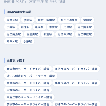
台帳に基づく人口」（令和7年1月1日）をもとに集計
JR湖西線の他の駅
大津京駅
唐崎駅
比叡山坂本駅
おごと温泉駅
堅田駅
小野駅
和邇駅
蓬莱駅
志賀駅
比良駅
近江舞子駅
近江高島駅
安曇川駅
新旭駅
近江今津駅
近江中庄駅
マキノ駅
永原駅
滋賀県で探す
大津市のペーパードライバー講習
長浜市のペーパードライバー講習
近江八幡市のペーパードライバー講習
草津市のペーパードライバー講習
栗東市のペーパードライバー講習
甲賀市のペーパードライバー講習
東近江市のペーパードライバー講習
彦根市のペーパードライバー講習
野洲市のペーパードライバー講習