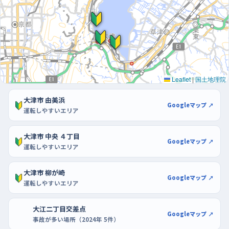
れが読みにくくなるので、慣れるまでは避けたほうが落ち着いて
走れる。駐車の練習は、区画が広く通路にゆとりのあるショッピン
グセンターがおすすめで、イオンタウンアヤハプラザやBRANCH
大津京なら、開店直後の空いている時間に端のほうへ止めれば、
切り返しを何度でも試せる。前向きで入れる、下がって入れる、と
いう順に段階を踏むと、湖岸の道に戻ったときの余裕がまるで違
Leaflet
|
国土地理院
ってくる。
大津市 由美浜
Googleマップ ↗
運転しやすいエリア
大津市 中央 ４丁目
Googleマップ ↗
運転しやすいエリア
大津市 柳が崎
Googleマップ ↗
運転しやすいエリア
大江二丁目交差点
Googleマップ ↗
事故が多い場所（2024年 5件）