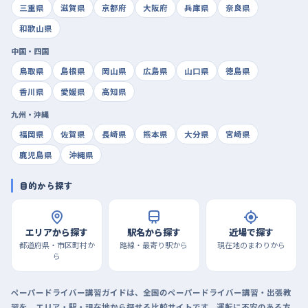
三重県
滋賀県
京都府
大阪府
兵庫県
奈良県
和歌山県
中国・四国
鳥取県
島根県
岡山県
広島県
山口県
徳島県
香川県
愛媛県
高知県
九州・沖縄
福岡県
佐賀県
長崎県
熊本県
大分県
宮崎県
鹿児島県
沖縄県
目的から探す
エリアから探す
駅名から探す
近場で探す
都道府県・市区町村か
路線・最寄り駅から
現在地のまわりから
ら
ペーパードライバー講習ガイドは、全国のペーパードライバー講習・出張教
習を、エリア・駅・現在地から探せる比較サイトです。運転に不安のある方