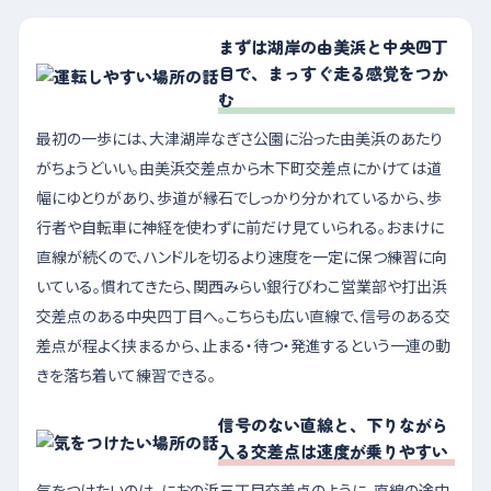
まずは湖岸の由美浜と中央四丁
目で、まっすぐ走る感覚をつか
む
最初の一歩には、大津湖岸なぎさ公園に沿った由美浜のあたり
がちょうどいい。由美浜交差点から木下町交差点にかけては道
幅にゆとりがあり、歩道が縁石でしっかり分かれているから、歩
行者や自転車に神経を使わずに前だけ見ていられる。おまけに
直線が続くので、ハンドルを切るより速度を一定に保つ練習に向
いている。慣れてきたら、関西みらい銀行びわこ営業部や打出浜
交差点のある中央四丁目へ。こちらも広い直線で、信号のある交
差点が程よく挟まるから、止まる・待つ・発進するという一連の動
きを落ち着いて練習できる。
信号のない直線と、下りながら
入る交差点は速度が乗りやすい
気をつけたいのは、におの浜三丁目交差点のように、直線の途中