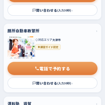
問い合わせる
›
(入力30秒)
膳所自動車教習所
›
対応エリア
大津市
講習ガイド認定
電話で予約する
問い合わせる
›
(入力30秒)
運転塾 滋賀
›