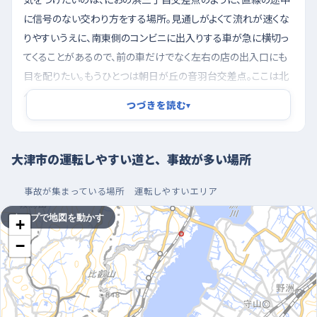
に信号のない交わり方をする場所。見通しがよくて流れが速くな
りやすいうえに、南東側のコンビニに出入りする車が急に横切っ
てくることがあるので、前の車だけでなく左右の店の出入口にも
目を配りたい。もうひとつは朝日が丘の音羽台交差点。ここは北
へ向かってゆるやかに下っていて、信号がないぶん自然と速度が
つづきを読む
▾
乗る。西側にコンビニがあり、そこへ入ろうとする車が減速するの
で、下り坂で車間が詰まりやすい。坂の途中では早めにアクセル
を緩めておくと安心だ。本堅田の仰木口交差点は信号のある交
大津市の運転しやすい道と、事故が多い場所
差点だが、周囲に工務店や機械関係の会社が並び、大きな車が
曲がってくることがあるので、右折待ちのときは対向車の陰を意
事故が集まっている場所
運転しやすいエリア
識するといい。
タップで地図を動かす
+
走るなら朝の早い時間、駐車はショッピングセンター
−
の広い区画で
一人で練習するなら、まだ車も人も動き出す前の早朝がいちば
ん気楽だ。夕方に近い時間帯は買い物や帰宅の車が重なって流