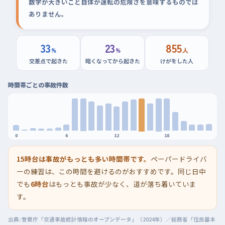
数字が大きいこと自体が運転の危険さを意味するものでは
ありません。
33
23
855
%
%
人
交差点で起きた
暗くなってから起きた
けがをした人
時間帯ごとの事故件数
0
6
12
18
15時台は事故がもっとも多い時間帯です。
ペーパードライバ
ーの練習は、この時間を避けるのがおすすめです。同じ日中
でも
6時台
はもっとも事故が少なく、道が落ち着いていま
す。
出典: 警察庁「交通事故統計情報のオープンデータ」（2024年）／総務省「住民基本