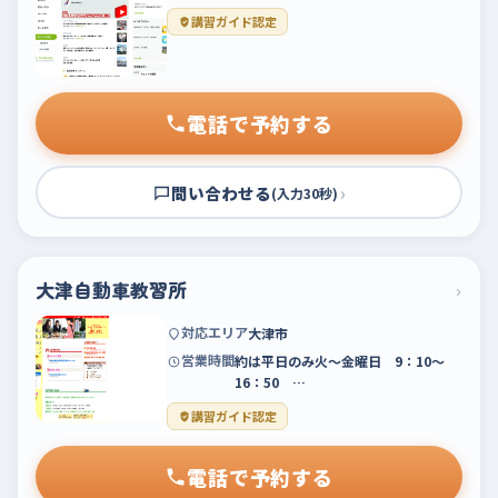
講習ガイド認定
電話で予約する
問い合わせる
›
(入力30秒)
大津自動車教習所
›
対応エリア
大津市
営業時間
約は平日のみ火～金曜日 9：10～
16：50 …
講習ガイド認定
電話で予約する