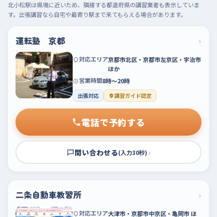
北小松駅は県境に近いため、隣接する都道府県の講習業者も表示していま
す。出張講習なら自宅や最寄り駅まで来てもらえる場合があります。
運転塾 京都
›
対応エリア
京都市北区・京都市左京区・宇治市
ほか
営業時間
8時～20時
出張対応
講習ガイド認定
電話で予約する
問い合わせる
›
(入力30秒)
二条自動車教習所
›
対応エリア
大津市・京都市中京区・亀岡市 ほ