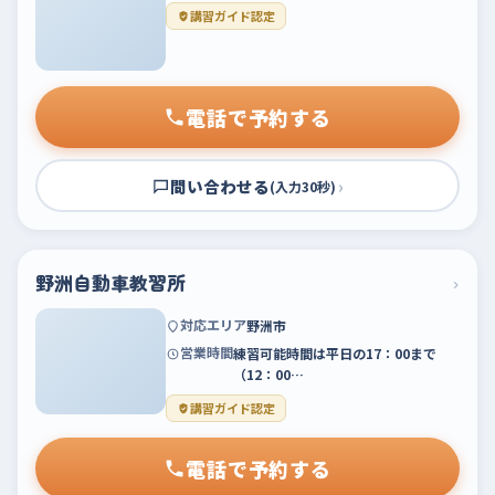
講習ガイド認定
電話で予約する
問い合わせる
›
(入力30秒)
野洲自動車教習所
›
対応エリア
野洲市
営業時間
練習可能時間は平日の17：00まで
（12：00…
講習ガイド認定
電話で予約する