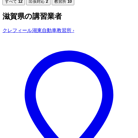
すべて
12
出張対応
2
教習所
10
滋賀県の講習業者
クレフィール湖東自動車教習所
›