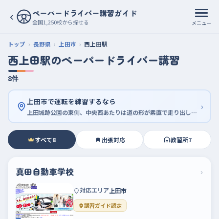
ペーパードライバー講習ガイド
‹
全国1,250校から探せる
メニュー
トップ
長野県
上田市
西上田駅
西上田駅のペーパードライバー講習
8件
上田市で運転を練習するなら
›
上田城跡公園の東側、中央西あたりは道の形が素直で走り出しやすい
すべて
8
出張対応
教習所
7
真田自動車学校
›
対応エリア
上田市
講習ガイド認定