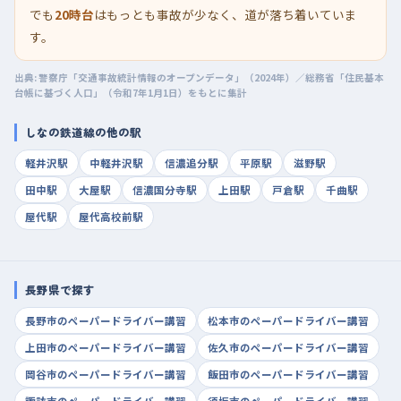
でも
20時台
はもっとも事故が少なく、道が落ち着いていま
す。
出典: 警察庁「交通事故統計情報のオープンデータ」（2024年）／総務省「住民基本
台帳に基づく人口」（令和7年1月1日）をもとに集計
しなの鉄道線の他の駅
軽井沢駅
中軽井沢駅
信濃追分駅
平原駅
滋野駅
田中駅
大屋駅
信濃国分寺駅
上田駅
戸倉駅
千曲駅
屋代駅
屋代高校前駅
長野県で探す
長野市のペーパードライバー講習
松本市のペーパードライバー講習
上田市のペーパードライバー講習
佐久市のペーパードライバー講習
岡谷市のペーパードライバー講習
飯田市のペーパードライバー講習