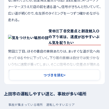
る。慣れてきたら、古里南交差点から岩門西交差点、A・コープフ
ァーマーズうえだ店の前を通る道へ。信号がきちんと付いていて、
広い道が続くので、右左折のタイミングを一つずつ確かめながら
走れる。
常田三丁目交差点と創造館入口
の下り坂は、速度が出やすいぶ
ん気を配りたい
常田三丁目、ほその書店の東側あたりは、まっすぐな道が北へ向
かってゆるやかに下っていく。下り坂の直線は自分では気づかな
いうちに速度が乗ってしまい、そこに信号のない交差点が現れる
ため、横から出てくる車や自転車への反応が遅れやすい。坂の途
つづきを読む
▾
中では早めにアクセルを緩めて、交差点の手前で一度目線を左
右に振る癖をつけておくといい。上田原の創造館入口も同じく北
へ下る形で、しかもトンネルを抜けた先。明るさが急に変わって目
上田市の運転しやすい道と、事故が多い場所
が慣れないうちに信号のない交差点に差しかかるので、トンネル
に入る前から速度を落としておくと落ち着いて通過できる。あい
事故が集まっている場所
運転しやすいエリア