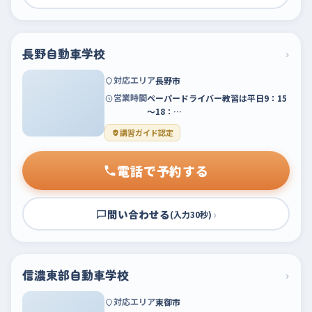
長野自動車学校
›
対応エリア
長野市
営業時間
ペーパードライバー教習は平日9：15
～18：…
講習ガイド認定
電話で予約する
問い合わせる
›
(入力30秒)
信濃東部自動車学校
›
対応エリア
東御市