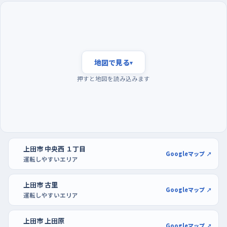
薬局やサン&ムーンのある北西側から人が出入りすることも頭に
入れておきたい。
夕方の混み合う時間を外し、駐車はアリオ上田やカイ
ンズの広い区画で
地図で見る
▾
夕暮れどきは帰宅の車と買い物客が重なって流れが濃くなり、し
押すと地図を読み込みます
かも日が傾いて見えにくくなる時間。練習は昼前後の落ち着いた
時間帯に切り上げるのが安心で、どうしても夕方以降になるな
ら、車の少なくなる夜のほうがかえって気が楽なこともある。曜
日でいえば週の後半、とくに金曜は街全体が動くので、日曜の午
前あたりを狙うとゆったり走れる。駐車の練習には、アリオ上田や
上田市 中央西 １丁目
カインズ上田店のように区画が広くて通路にゆとりのある場所
Googleマップ ↗
運転しやすいエリア
を。空いている端のほうを選んで、切り返しとバックを何度も繰り
返せば、白線との距離感が体に戻ってくる。
上田市 古里
Googleマップ ↗
運転しやすいエリア
上田市 上田原
Googleマップ ↗