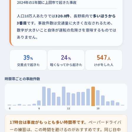
2024年の1年間に上田市で起きた事故
人口10万人あたりでは
320.0件
、長野県内で
多いほうから
3番目
です。事故件数は交通量に大きく左右されるため、
数字が大きいこと自体が運転の危険さを意味するものでは
ありません。
39
24
547
%
%
人
交差点で起きた
暗くなってから起きた
けがをした人
時間帯ごとの事故件数
0
6
12
18
17時台は事故がもっとも多い時間帯です。
ペーパードライバ
ーの練習は、この時間を避けるのがおすすめです。同じ日中