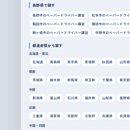
長野県で探す
長野市のペーパードライバー講習
松本市のペーパードライ
飯田市のペーパードライバー講習
諏訪市のペーパードライ
駒ヶ根市のペーパードライバー講習
中野市のペーパードラ
都道府県から探す
北海道・東北
北海道
青森県
岩手県
宮城県
秋田県
山形県
関東
茨城県
栃木県
群馬県
埼玉県
千葉県
東京都
中部
新潟県
富山県
石川県
福井県
山梨県
長野県
近畿
三重県
滋賀県
京都府
大阪府
兵庫県
奈良県
中国・四国