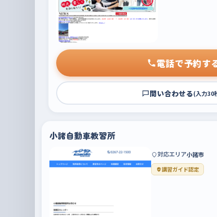
電話で予約す
問い合わせる
(入力30
小諸自動車教習所
対応エリア
小諸市
講習ガイド認定