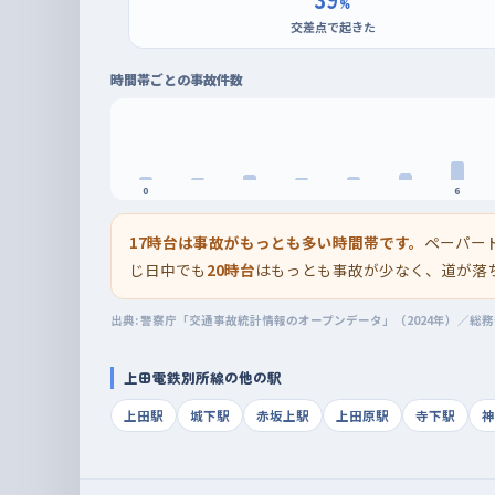
%
交差点で起きた
時間帯ごとの事故件数
0
6
17時台は事故がもっとも多い時間帯です。
ペーパー
じ日中でも
20時台
はもっとも事故が少なく、道が落
出典: 警察庁「交通事故統計情報のオープンデータ」（2024年）／総
上田電鉄別所線の他の駅
上田駅
城下駅
赤坂上駅
上田原駅
寺下駅
神