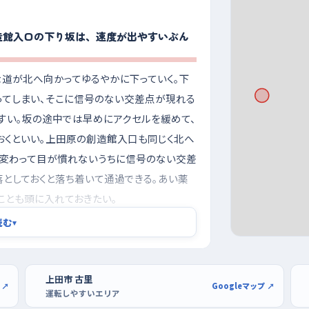
造館入口の下り坂は、速度が出やすいぶん
な道が北へ向かってゆるやかに下っていく。下
てしまい、そこに信号のない交差点が現れる
すい。坂の途中では早めにアクセルを緩めて、
くといい。上田原の創造館入口も同じく北へ
に変わって目が慣れないうちに信号のない交差
落としておくと落ち着いて通過できる。あい薬
ことも頭に入れておきたい。
読む
▾
田やカインズの広い区画で
濃くなり、しかも日が傾いて見えにくくなる
るのが安心で、どうしても夕方以降になるな
上田市 古里
 ↗
Googleマップ ↗
運転しやすいエリア
ともある。曜日でいえば週の後半、とくに金曜