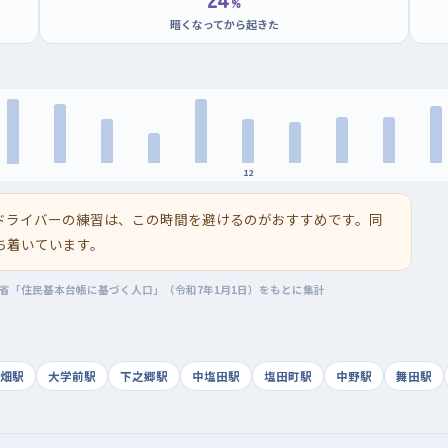
%
暗くなってから起きた
12
ドライバーの練習は、この時間を避けるのがおすすめです。同
ち着いています。
務省「住民基本台帳に基づく人口」（令和7年1月1日）をもとに集計
畑駅
大学前駅
下之郷駅
中塩田駅
塩田町駅
中野駅
舞田駅