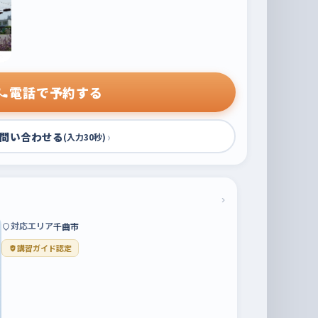
電話で予約する
問い合わせる
›
(入力30秒)
›
対応エリア
千曲市
講習ガイド認定