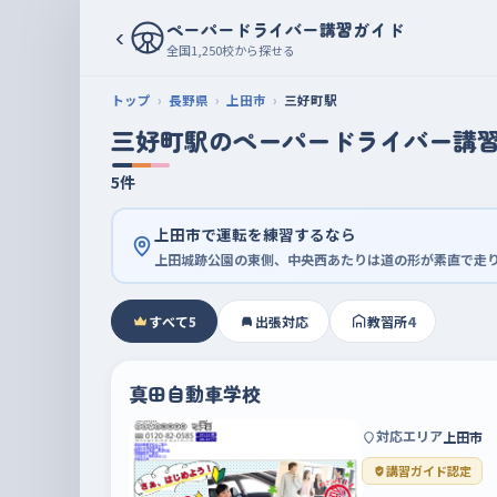
ペーパードライバー講習ガイド
‹
全国1,250校から探せる
トップ
長野県
上田市
三好町駅
三好町駅のペーパードライバー講
5件
上田市で運転を練習するなら
上田城跡公園の東側、中央西あたりは道の形が素直で走
すべて
5
出張対応
教習所
4
真田自動車学校
対応エリア
上田市
講習ガイド認定