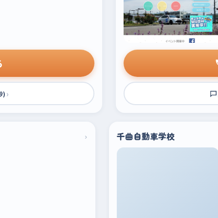
る
›
秒)
›
千曲自動車学校