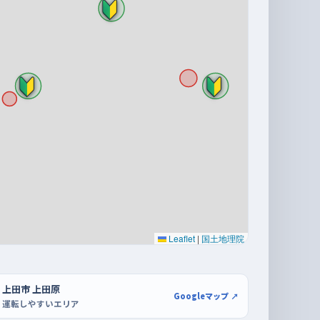
Leaflet
|
国土地理院
上田市 上田原
Googleマップ ↗
運転しやすいエリア