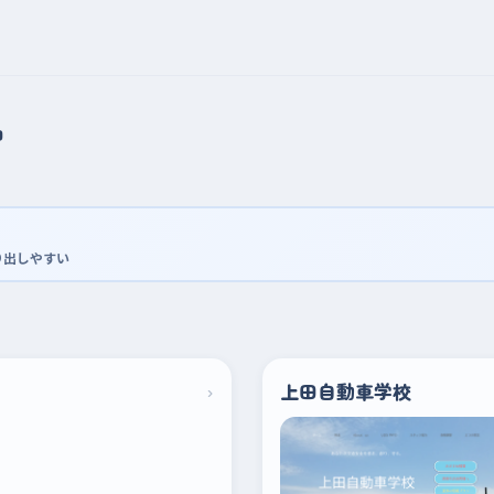
習
り出しやすい
›
上田自動車学校