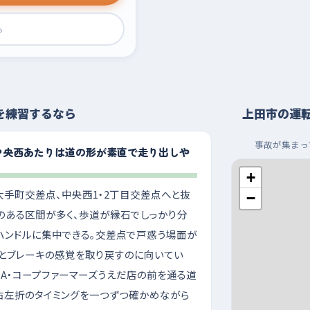
›
を練習するなら
上田市の運
事故が集まっ
中央西あたりは道の形が素直で走り出しや
+
手町交差点、中央西1・2丁目交差点へと抜
−
のある区間が多く、歩道が縁石でしっかり分
ハンドルに集中できる。交差点で戸惑う場面が
ルとブレーキの感覚を取り戻すのに向いてい
A・コープファーマーズうえだ店の前を通る道
、右左折のタイミングを一つずつ確かめながら