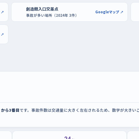
ったり走れる。駐車の練習には、アリオ上田や
創造館入口交差点
のある場所を。空いている端のほうを選んで、
 ↗
Googleマップ ↗
事故が多い場所（2024年 3件）
感が体に戻ってくる。
 ↗
うから3番目
です。事故件数は交通量に大きく左右されるため、数字が大きい
24