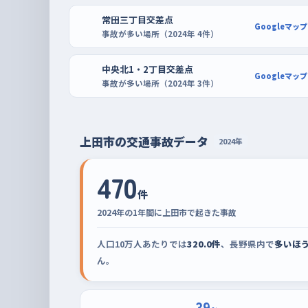
は街全体が動くので、日曜の午前あたりを狙うとゆ
常田三丁目交差点
カインズ上田店のように区画が広くて通路にゆとり
Googleマップ
事故が多い場所（2024年 4件）
切り返しとバックを何度も繰り返せば、白線との距離
中央北1・2丁目交差点
Googleマップ
事故が多い場所（2024年 3件）
上田市の交通事故データ
2024年
470
件
2024年の1年間に上田市で起きた事故
人口10万人あたりでは
320.0件
、長野県内で
多いほ
ん。
39