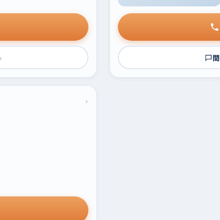
›
問
›