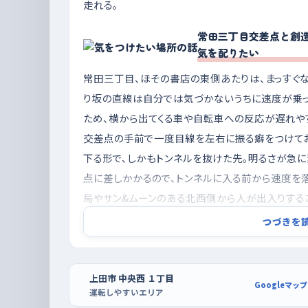
走れる。
常田三丁目交差点と創
気を配りたい
常田三丁目、ほその書店の東側あたりは、まっすぐ
り坂の直線は自分では気づかないうちに速度が乗っ
ため、横から出てくる車や自転車への反応が遅れや
交差点の手前で一度目線を左右に振る癖をつけてお
下る形で、しかもトンネルを抜けた先。明るさが急
点に差しかかるので、トンネルに入る前から速度を
局やサン&ムーンのある北西側から人が出入りする
つづきを
夕方の混み合う時間を外し、駐車はアリオ上
夕暮れどきは帰宅の車と買い物客が重なって流れが
時間。練習は昼前後の落ち着いた時間帯に切り上げ
上田市 中央西 １丁目
Googleマップ
運転しやすいエリア
ら、車の少なくなる夜のほうがかえって気が楽なこ