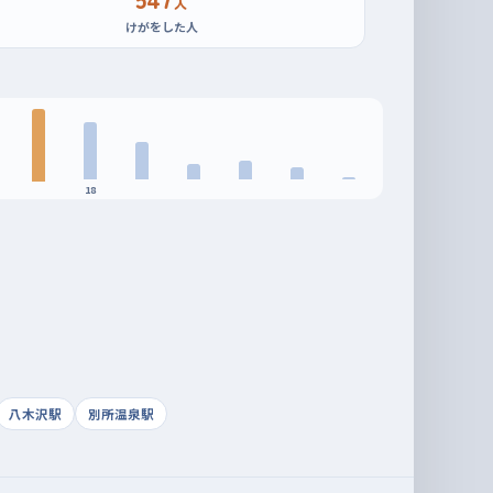
人
けがをした人
18
八木沢駅
別所温泉駅