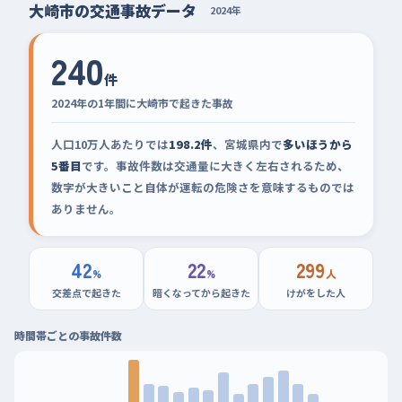
大崎市の交通事故データ
2024年
240
件
2024年の1年間に大崎市で起きた事故
人口10万人あたりでは
198.2件
、宮城県内で
多いほうから
5番目
です。事故件数は交通量に大きく左右されるため、
数字が大きいこと自体が運転の危険さを意味するものでは
ありません。
42
22
299
%
%
人
交差点で起きた
暗くなってから起きた
けがをした人
時間帯ごとの事故件数