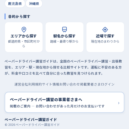
鹿児島県
沖縄県
目的から探す
エリアから探す
駅名から探す
近場で探す
都道府県・市区町村か
路線・最寄り駅から
現在地のまわりから
ら
ペーパードライバー講習ガイドは、全国のペーパードライバー講習・出張教
習を、エリア・駅・現在地から探せる比較サイトです。運転に不安のある方
が、料金や口コミを比べて自分に合った教習を見つけられます。
運営会社
利用規約
サイト情報
お問い合わせ
掲載業者さまログイン
ペーパードライバー講習の事業者さまへ
›
掲載のご案内 — お問い合わせがあった月だけのお支払いです
ペーパードライバー講習ガイド
© 2026 ペーパードライバー講習ガイド