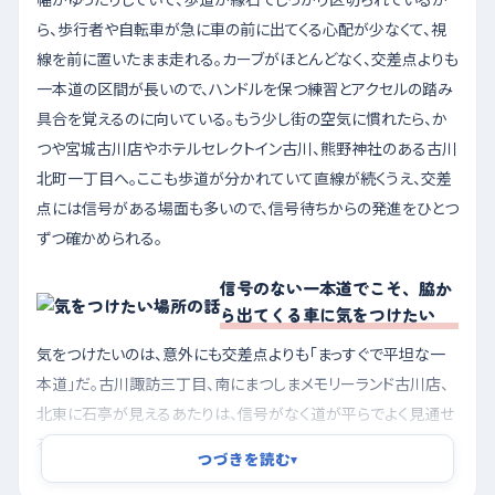
ら、歩行者や自転車が急に車の前に出てくる心配が少なくて、視
線を前に置いたまま走れる。カーブがほとんどなく、交差点よりも
一本道の区間が長いので、ハンドルを保つ練習とアクセルの踏み
具合を覚えるのに向いている。もう少し街の空気に慣れたら、か
つや宮城古川店やホテルセレクトイン古川、熊野神社のある古川
北町一丁目へ。ここも歩道が分かれていて直線が続くうえ、交差
点には信号がある場面も多いので、信号待ちからの発進をひとつ
ずつ確かめられる。
信号のない一本道でこそ、脇か
ら出てくる車に気をつけたい
気をつけたいのは、意外にも交差点よりも「まっすぐで平坦な一
本道」だ。古川諏訪三丁目、南にまつしまメモリーランド古川店、
北東に石亭が見えるあたりは、信号がなく道が平らでよく見通せ
るぶん、つい速度が乗ってしまう。そこへ沿道の敷地や細い脇道
つづきを読む
▾
から車が出てくるので、出会いがしらのやり取りになりやすい。も