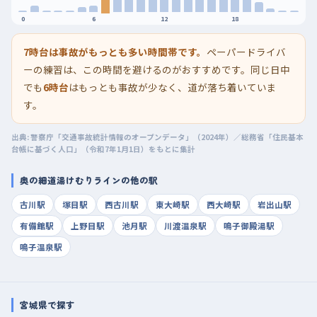
0
6
12
18
7時台は事故がもっとも多い時間帯です。
ペーパードライバ
ーの練習は、この時間を避けるのがおすすめです。同じ日中
でも
6時台
はもっとも事故が少なく、道が落ち着いていま
す。
出典: 警察庁「交通事故統計情報のオープンデータ」（2024年）／総務省「住民基本
台帳に基づく人口」（令和7年1月1日）をもとに集計
奥の細道湯けむりラインの他の駅
古川駅
塚目駅
西古川駅
東大崎駅
西大崎駅
岩出山駅
有備館駅
上野目駅
池月駅
川渡温泉駅
鳴子御殿湯駅
鳴子温泉駅
宮城県で探す