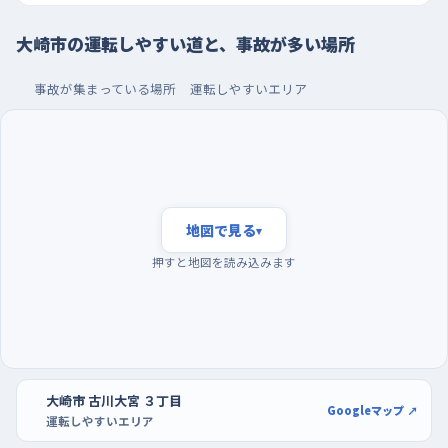
うひとつは古川沢田のあたりで、西にスーパースポーツゼビオや
サイゼリヤ、南東にはるやま古川店と買い物先が並ぶため、駐車
大崎市の運転しやすい道と、事故が多い場所
場に入ろうとして急に減速する車や、出てくる車が絡みやすい。こ
ういう場所では、店の入口が近づいたらブレーキに足を移してお
事故が集まっている場所
運転しやすいエリア
くくらいの気持ちでいると落ち着いて対応できる。
朝の通勤時間を避け、買い物客の少ない時間に駐車を
練習する
練習は、通勤や通学で車と人がいちばん動く朝の時間帯を外す
地図で見る
▾
のがいい。信号のない一本道でも、朝は脇道から出てくる車が続
押すと地図を読み込みます
くので、判断に迷いやすい。曜日でいえば週明けや週の終わりの
平日夕方は道が混みやすいので、土曜の午前や平日の昼過ぎな
ど、流れが穏やかな時間を選ぶと余裕をもって走れる。駐車の練
習は、イオンタウン古川やリオーネふるかわの駐車場で、店の入
口から遠い区画に停めるところから始めるといい。まわりに車が
大崎市 古川大宮 ３丁目
少ない列なら、ハンドルを回す量と車の向きの関係をゆっくり確
Googleマップ ↗
運転しやすいエリア
かめられるし、切り返してもあせらずに済む。慣れてきたらDCM古