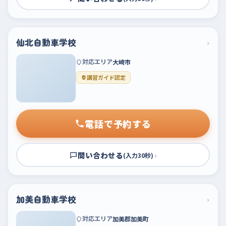
仙北自動車学校
›
対応エリア
大崎市
講習ガイド認定
電話で予約する
問い合わせる
›
(入力30秒)
加美自動車学校
›
対応エリア
加美郡加美町