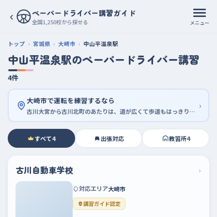
ペーパードライバー講習ガイド
‹
全国1,250校から探せる
メニュー
トップ
宮城県
大崎市
中山平温泉駅
中山平温泉駅のペーパードライバー講習
4件
大崎市で運転を練習するなら
›
古川大宮から古川北町のあたりは、道が広くて歩道もはっきり分かれている
すべて
4
出張対応
教習所
4
古川自動車学校
›
対応エリア
大崎市
講習ガイド認定