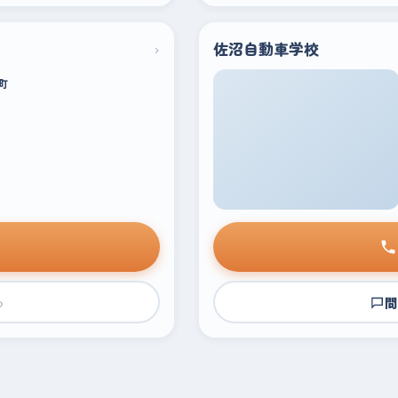
›
佐沼自動車学校
町
›
問