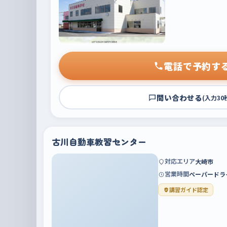
電話で予約す
問い合わせる
(入力30
古川自動車教習センター
対応エリア
大崎市
営業時間
ペーパードライ
講習ガイド認定