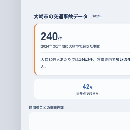
大崎市の交通事故データ
2024年
240
件
2024年の1年間に大崎市で起きた事故
人口10万人あたりでは
198.2件
、宮城県内で
多いほ
ん。
42
%
交差点で起きた
時間帯ごとの事故件数