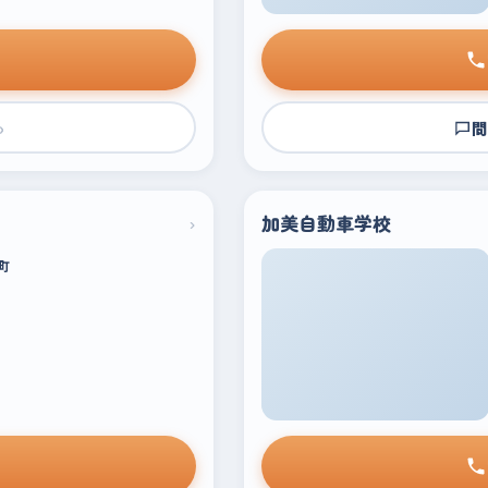
›
問
›
加美自動車学校
町