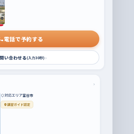
電話で予約する
問い合わせる
›
(入力30秒)
›
対応エリア
富谷市
講習ガイド認定