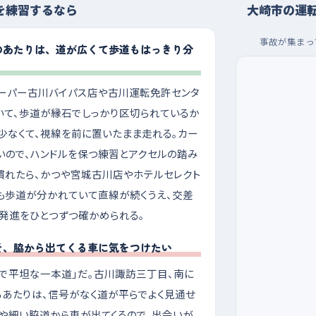
を練習するなら
大崎市の運
事故が集まっ
のあたりは、道が広くて歩道もはっきり分
ーパー古川バイパス店や古川運転免許センタ
いて、歩道が縁石でしっかり区切られているか
少なくて、視線を前に置いたまま走れる。カー
いので、ハンドルを保つ練習とアクセルの踏み
慣れたら、かつや宮城古川店やホテルセレクト
も歩道が分かれていて直線が続くうえ、交差
発進をひとつずつ確かめられる。
そ、脇から出てくる車に気をつけたい
ぐで平坦な一本道」だ。古川諏訪三丁目、南に
るあたりは、信号がなく道が平らでよく見通せ
地や細い脇道から車が出てくるので、出会いが