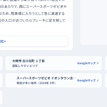
田のあたりで、西にスーパースポーツゼビオや
ぶため、駐車場に入ろうとして急に減速する
、店の入口が近づいたらブレーキに足を移して
に駐車を練習する
読む
▾
間帯を外すのがいい。信号のない一本道で
いやすい。曜日でいえば週明けや週の終わりの
日の昼過ぎなど、流れが穏やかな時間を選ぶ
大崎市 古川北町 １丁目
Googleマップ ↗
運転しやすいエリア
ン古川やリオーネふるかわの駐車場で、店の入
まわりに車が少ない列なら、ハンドルを回す量
スーパースポーツゼビオ イオンタウン古川店の付近
Googleマップ ↗
してもあせらずに済む。慣れてきたらDCM古
事故が多い場所（2024年 3件）
ってまっすぐ入れる練習を重ねよう。