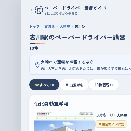
ペーパードライバー講習ガイド
‹
全国1,250校から探せる
トップ
宮城県
大崎市
古川駅
古川駅のペーパードライバー講習
10件
大崎市で運転を練習するなら
古川大宮から古川北町のあたりは、道が広くて歩道もは
すべて
10
出張対応
教習所
10
仙北自動車学校
対応エリア
大崎市
講習ガイド認定