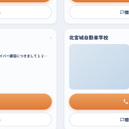
›
問
›
北宮城自動車学校
イバー講習につきまして１２…
›
問