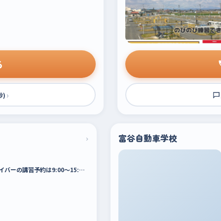
る
›
秒)
›
富谷自動車学校
バーの講習予約は9:00〜15:…