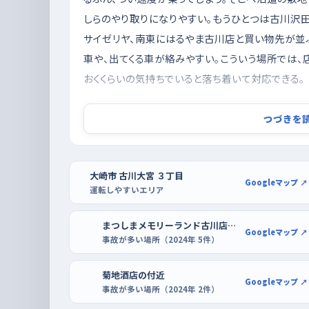
しらのやり取りになりやすい。もうひとつは古川沢
サイゼリヤ、南東にはるやま古川店と買い物先が並
車や、出てくる車が絡みやすい。こういう場所では
おくくらいの気持ちでいると落ち着いて対応できる。
朝の通勤時間を避け、買い物客の少ない時間
つづきを
練習は、通勤や通学で車と人がいちばん動く朝の時
も、朝は脇道から出てくる車が続くので、判断に迷
平日夕方は道が混みやすいので、土曜の午前や平
大崎市 古川大宮 ３丁目
Googleマップ ↗
運転しやすいエリア
と余裕をもって走れる。駐車の練習は、イオンタウ
口から遠い区画に停めるところから始めるといい。
まつしまメモリーランド古川店の付近
Googleマップ ↗
と車の向きの関係をゆっくり確かめられるし、切り返
事故が多い場所（2024年 5件）
川店のように出入りの落ち着いた場所で、白線に沿
菊地酒店の付近
Googleマップ ↗
事故が多い場所（2024年 2件）