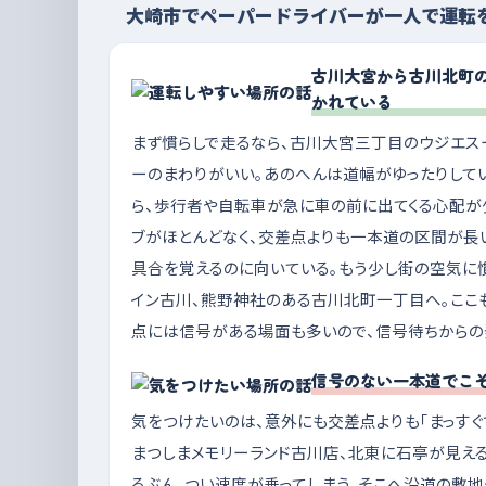
大崎市でペーパードライバーが一人で運転
古川大宮から古川北町
かれている
まず慣らしで走るなら、古川大宮三丁目のウジエス
ーのまわりがいい。あのへんは道幅がゆったりして
ら、歩行者や自転車が急に車の前に出てくる心配が
ブがほとんどなく、交差点よりも一本道の区間が長
具合を覚えるのに向いている。もう少し街の空気に
イン古川、熊野神社のある古川北町一丁目へ。ここ
点には信号がある場面も多いので、信号待ちからの
信号のない一本道でこ
気をつけたいのは、意外にも交差点よりも「まっす
まつしまメモリーランド古川店、北東に石亭が見え
るぶん、つい速度が乗ってしまう。そこへ沿道の敷