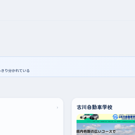
っきり分かれている
›
古川自動車学校