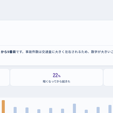
うから5番目
です。事故件数は交通量に大きく左右されるため、数字が大きい
22
%
暗くなってから起きた