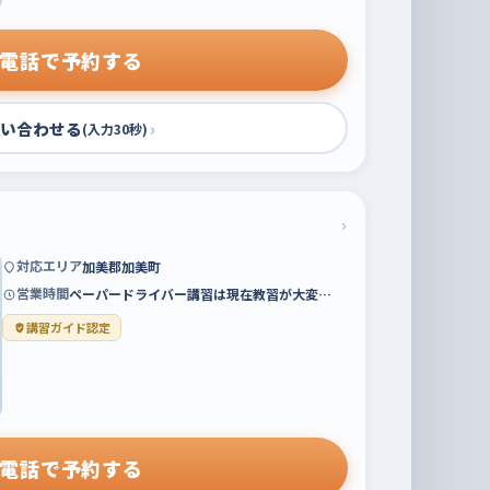
電話で予約する
い合わせる
›
(入力30秒)
›
対応エリア
加美郡加美町
営業時間
ペーパードライバー講習は現在教習が大変…
講習ガイド認定
電話で予約する