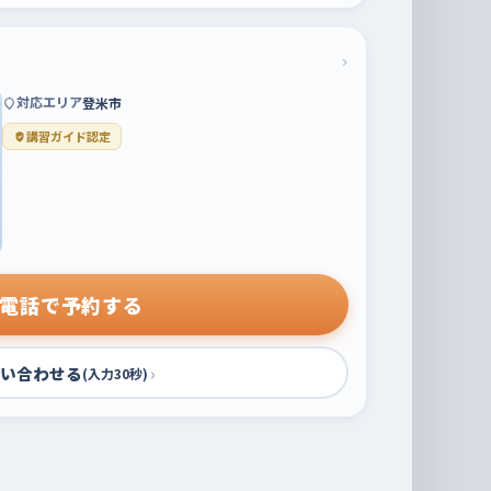
›
対応エリア
登米市
講習ガイド認定
電話で予約する
い合わせる
›
(入力30秒)