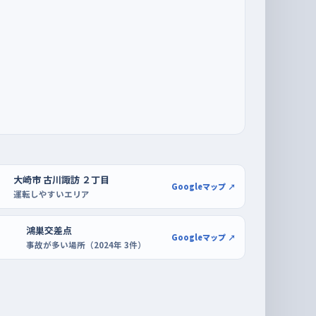
大崎市 古川諏訪 ２丁目
Googleマップ ↗
運転しやすいエリア
鴻巣交差点
Googleマップ ↗
事故が多い場所（2024年 3件）