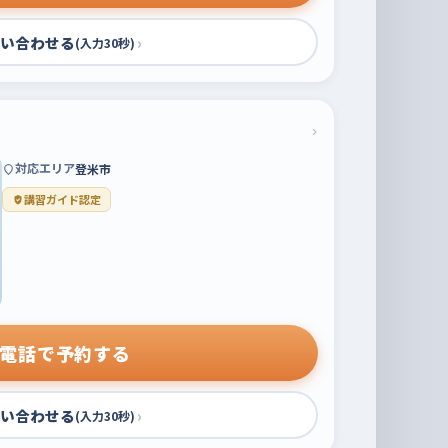
い合わせる
›
(入力30秒)
›
対応エリア
登米市
講習ガイド認定
電話で予約する
い合わせる
›
(入力30秒)