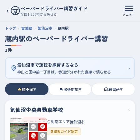
ペーパードライバー講習ガイド
‹
全国1,250校から探せる
メニュー
トップ
宮城県
気仙沼市
蔵内駅
蔵内駅のペーパードライバー講習
1件
気仙沼市で運転を練習するなら
›
神山と田中前一丁目は、歩道が分かれた直線で慣らせる
順不同
出張対応
教習所
▼
▼
▼
気仙沼中央自動車学校
›
対応エリア
気仙沼市
講習ガイド認定