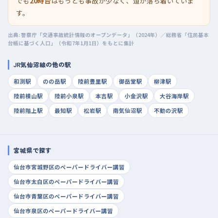
でも
20時台
はもっとも事故が少なく、道が落ち着いていま
す。
出典: 警察庁「交通事故統計情報のオープンデータ」（2024年）／総務省「住民基本
台帳に基づく人口」（令和7年1月1日）をもとに集計
JR気仙沼線の他の駅
和渕駅
のの岳駅
陸前豊里駅
御岳堂駅
柳津駅
陸前横山駅
陸前小泉駅
本吉駅
小金沢駅
大谷海岸駅
陸前階上駅
最知駅
松岩駅
南気仙沼駅
不動の沢駅
宮城県で探す
仙台市宮城野区のペーパードライバー講習
仙台市太白区のペーパードライバー講習
仙台市青葉区のペーパードライバー講習
仙台市泉区のペーパードライバー講習