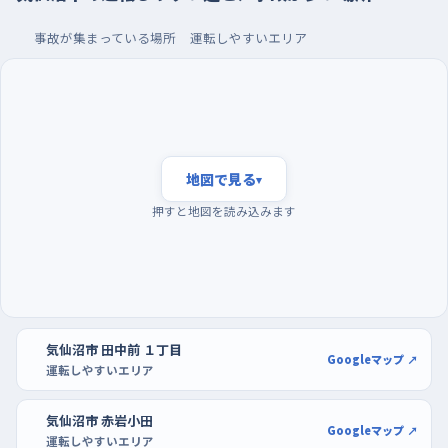
夕方の混む時間を外して、大型店の駐車場で車庫入れ
事故が集まっている場所
運転しやすいエリア
を
練習するなら、夕方の帰宅や買い物で車が一気に増える時間帯
は避けたい。荷物を積み込む車や横断する人が重なって、判断す
ることが多くなりすぎるからね。まだ明るくて交通量が落ち着い
ている午前中から昼過ぎにかけてが、いちばん落ち着いて走れ
地図で見る
▾
る。週の半ばは仕事の車も動いていて流れが速くなりやすいか
押すと地図を読み込みます
ら、最初のうちは休みの日の早い時間に出るのもいい。
駐車の練習には、クリエみうら松川前ショッピングセンターやイオ
ン気仙沼店の駐車場が向いている。区画がはっきりしていて通路
も広いから、白線に対してまっすぐ入れる感覚を何度でも試せる。
ただし店の入口に近い側は人も車も多いので、少し離れた空いて
気仙沼市 田中前 １丁目
Googleマップ ↗
運転しやすいエリア
いる列を選んで、前向きに入れる、後ろ向きに入れる、と一つずつ
確かめていこう。慣れてきたら、そのまま駐車場から出て神山方
気仙沼市 赤岩小田
面の直線へ出ていくと、流れに乗る練習まで続けられるよ。
Googleマップ ↗
運転しやすいエリア