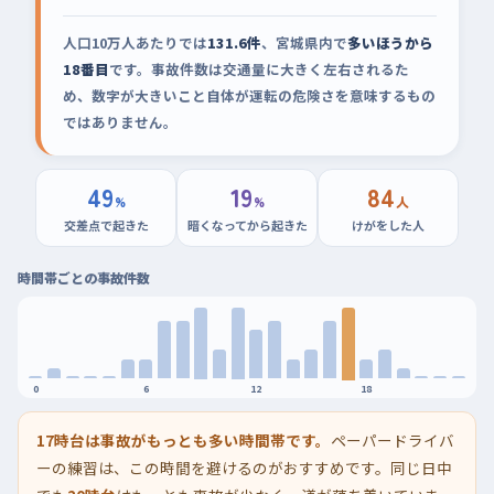
人口10万人あたりでは
131.6件
、宮城県内で
多いほうから
18番目
です。事故件数は交通量に大きく左右されるた
め、数字が大きいこと自体が運転の危険さを意味するもの
ではありません。
49
19
84
%
%
人
交差点で起きた
暗くなってから起きた
けがをした人
時間帯ごとの事故件数
0
6
12
18
17時台は事故がもっとも多い時間帯です。
ペーパードライバ
ーの練習は、この時間を避けるのがおすすめです。同じ日中