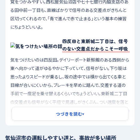
覚をつかみやすい。西松屋気仙沼店や七十七銀行内脇支店のあ
る田中前一丁目も、直線ばかりで信号のある交差点がきちんと
区切ってくれるので、「青で進んで赤で止まる」という基本の練習
にちょうどいいよ。
四反田と東新城二丁目は、信号
のない交差点だからこそ一呼吸
気をつけたいのは四反田。デイリーポート新鮮館のある西側から
東へ向かって道がゆるやかに下っていて、信号がない。下り坂は
思ったよりスピードが乗るし、坂の途中では横から出てくる車と
目線が合いにくいから、ブレーキを早めに踏んで、交差する道の
手前で一度足を乗せ替えるくらいでちょうどいい。東新城二丁目
の交差点も信号がなく平坦で見通しがきくぶん、つい速度を落と
さずに入ってしまいがち。北側にローソン、南側に葬祭会館があっ
つづきを読む
▾
て、駐車場へ入る車や出てくる車が交差点のすぐ近くで曲がるか
ら、店の出入口を見つけたら「ここから車が出てくるかも」と思っ
て減速しておくと安心だよ。
気仙沼市の運転しやすい道と、事故が多い場所