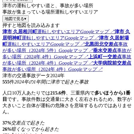
津市の運転しやすい道と、事故が多い場所
事故が集まっている場所
運転しやすいエリア
地図で見る
▾
押すと地図を読み込みます
津市 久居相川町
運転しやすいエリア
Googleマップ ↗
津市 久
居明神町
運転しやすいエリア
Googleマップ ↗
津市 久居射場
町
運転しやすいエリア
Googleマップ ↗
北黒田北交差点
事故
が多い場所（2024年 5件）
Googleマップ ↗
垂水交差点
事故が
多い場所（2024年 4件）
Googleマップ ↗
上浜町一交差点
事故
が多い場所（2024年 4件）
Googleマップ ↗
大学病院前交差点
事故が多い場所（2024年 4件）
Googleマップ ↗
津市の交通事故データ
2024年
555
件
2024年の1年間に津市で起きた事故
人口10万人あたりでは
215.6件
、三重県内で
多いほうから1番
目
です。事故件数は交通量に大きく左右されるため、数字が
大きいこと自体が運転の危険さを意味するものではありませ
ん。
37
%
交差点で起きた
26
%
暗くなってから起きた