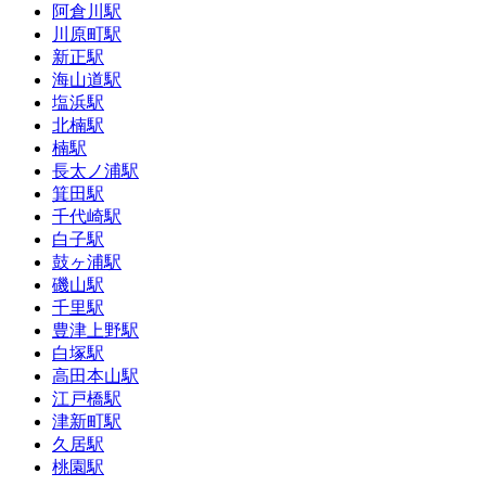
阿倉川駅
川原町駅
新正駅
海山道駅
塩浜駅
北楠駅
楠駅
長太ノ浦駅
箕田駅
千代崎駅
白子駅
鼓ヶ浦駅
磯山駅
千里駅
豊津上野駅
白塚駅
高田本山駅
江戸橋駅
津新町駅
久居駅
桃園駅