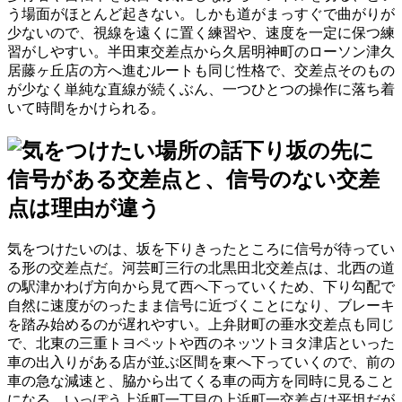
う場面がほとんど起きない。しかも道がまっすぐで曲がりが
少ないので、視線を遠くに置く練習や、速度を一定に保つ練
習がしやすい。半田東交差点から久居明神町のローソン津久
居藤ヶ丘店の方へ進むルートも同じ性格で、交差点そのもの
が少なく単純な直線が続くぶん、一つひとつの操作に落ち着
いて時間をかけられる。
下り坂の先に
信号がある交差点と、信号のない交差
点は理由が違う
気をつけたいのは、坂を下りきったところに信号が待ってい
る形の交差点だ。河芸町三行の北黒田北交差点は、北西の道
の駅津かわげ方向から見て西へ下っていくため、下り勾配で
自然に速度がのったまま信号に近づくことになり、ブレーキ
を踏み始めるのが遅れやすい。上弁財町の垂水交差点も同じ
で、北東の三重トヨペットや西のネッツトヨタ津店といった
車の出入りがある店が並ぶ区間を東へ下っていくので、前の
車の急な減速と、脇から出てくる車の両方を同時に見ること
になる。いっぽう上浜町一丁目の上浜町一交差点は平坦だが