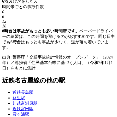
679
人
けがをした人
時間帯ごとの事故件数
0
6
12
18
8時台は事故がもっとも多い時間帯です。
ペーパードライバ
ーの練習は、この時間を避けるのがおすすめです。同じ日中
でも
6時台
はもっとも事故が少なく、道が落ち着いていま
す。
出典: 警察庁「交通事故統計情報のオープンデータ」（2024
年）／総務省「住民基本台帳に基づく人口」（令和7年1月1
日）をもとに集計
近鉄名古屋線の他の駅
近鉄長島駅
益生駅
川越富洲原駅
近鉄富田駅
霞ヶ浦駅