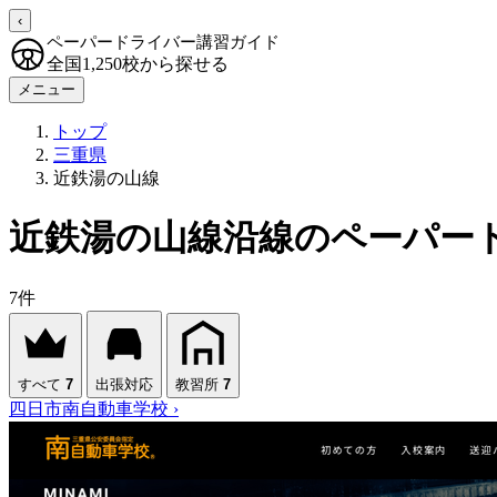
‹
ペーパードライバー講習ガイド
全国1,250校から探せる
メニュー
トップ
三重県
近鉄湯の山線
近鉄湯の山線沿線のペーパー
7件
すべて
7
出張対応
教習所
7
四日市南自動車学校
›