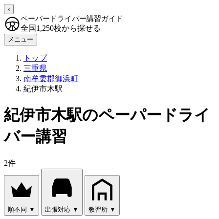
‹
ペーパードライバー講習ガイド
全国1,250校から探せる
メニュー
トップ
三重県
南牟婁郡御浜町
紀伊市木駅
紀伊市木駅のペーパードライ
バー講習
2件
順不同
▼
出張対応
▼
教習所
▼