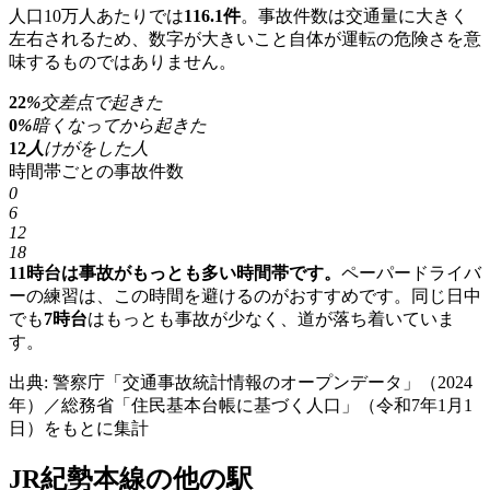
人口10万人あたりでは
116.1件
。事故件数は交通量に大きく
左右されるため、数字が大きいこと自体が運転の危険さを意
味するものではありません。
22
%
交差点で起きた
0
%
暗くなってから起きた
12
人
けがをした人
時間帯ごとの事故件数
0
6
12
18
11時台は事故がもっとも多い時間帯です。
ペーパードライバ
ーの練習は、この時間を避けるのがおすすめです。同じ日中
でも
7時台
はもっとも事故が少なく、道が落ち着いていま
す。
出典: 警察庁「交通事故統計情報のオープンデータ」（2024
年）／総務省「住民基本台帳に基づく人口」（令和7年1月1
日）をもとに集計
JR紀勢本線の他の駅