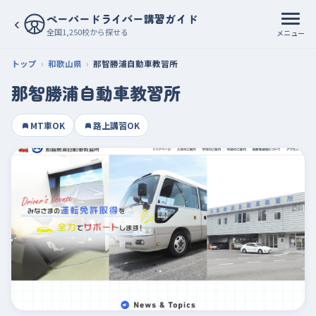
ペーパードライバー講習ガイド
‹
全国1,250校から探せる
メニュー
トップ
和歌山県
那智勝浦自動車教習所
那智勝浦自動車教習所
MT車OK
路上講習OK