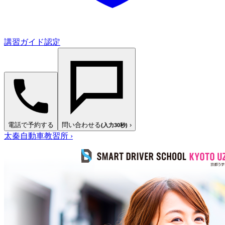
講習ガイド認定
電話で予約する
問い合わせる
›
(入力30秒)
太秦自動車教習所
›