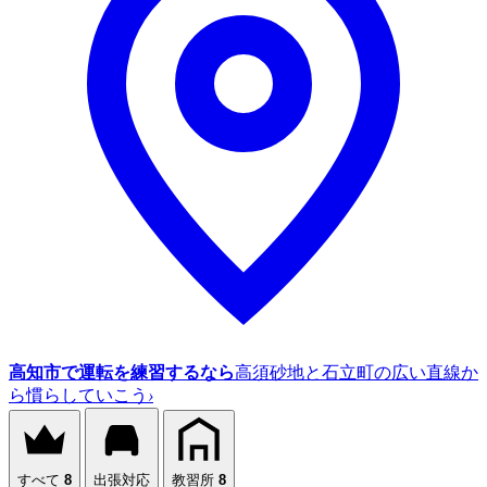
高知市で運転を練習するなら
高須砂地と石立町の広い直線か
ら慣らしていこう
›
すべて
8
出張対応
教習所
8