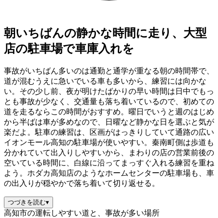
朝いちばんの静かな時間に走り、大型
店の駐車場で車庫入れを
事故がいちばん多いのは通勤と通学が重なる朝の時間帯で、
道が混むうえに急いでいる車も多いから、練習には向かな
い。その少し前、夜が明けたばかりの早い時間は日中でもっ
とも事故が少なく、交通量も落ち着いているので、初めての
道を走るならこの時間がおすすめ。曜日でいうと週のはじめ
から半ばは車が多めなので、日曜など静かな日を選ぶと気が
楽だよ。駐車の練習は、区画がはっきりしていて通路の広い
イオンモール高知の駐車場が使いやすい。秦南町側は歩道も
分かれていて出入りしやすいから、まわりの店の営業前後の
空いている時間に、白線に沿ってまっすぐ入れる練習を重ね
よう。ホダカ高知店のようなホームセンターの駐車場も、車
の出入りが穏やかで落ち着いて切り返せる。
つづきを読む
▾
高知市の運転しやすい道と、事故が多い場所