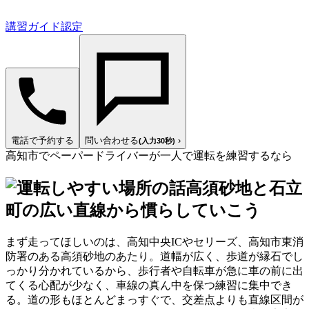
講習ガイド認定
電話で予約する
問い合わせる
›
(入力30秒)
高知市でペーパードライバーが一人で運転を練習するなら
高須砂地と石立
町の広い直線から慣らしていこう
まず走ってほしいのは、高知中央ICやセリーズ、高知市東消
防署のある高須砂地のあたり。道幅が広く、歩道が縁石でし
っかり分かれているから、歩行者や自転車が急に車の前に出
てくる心配が少なく、車線の真ん中を保つ練習に集中でき
る。道の形もほとんどまっすぐで、交差点よりも直線区間が