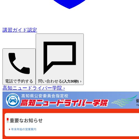
講習ガイド認定
電話で予約する
問い合わせる
›
(入力30秒)
高知ニュードライバー学院
›