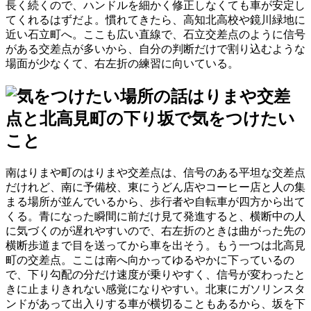
長く続くので、ハンドルを細かく修正しなくても車が安定し
てくれるはずだよ。慣れてきたら、高知北高校や鏡川緑地に
近い石立町へ。ここも広い直線で、石立交差点のように信号
がある交差点が多いから、自分の判断だけで割り込むような
場面が少なくて、右左折の練習に向いている。
はりまや交差
点と北高見町の下り坂で気をつけたい
こと
南はりまや町のはりまや交差点は、信号のある平坦な交差点
だけれど、南に予備校、東にうどん店やコーヒー店と人の集
まる場所が並んでいるから、歩行者や自転車が四方から出て
くる。青になった瞬間に前だけ見て発進すると、横断中の人
に気づくのが遅れやすいので、右左折のときは曲がった先の
横断歩道まで目を送ってから車を出そう。もう一つは北高見
町の交差点。ここは南へ向かってゆるやかに下っているの
で、下り勾配の分だけ速度が乗りやすく、信号が変わったと
きに止まりきれない感覚になりやすい。北東にガソリンスタ
ンドがあって出入りする車が横切ることもあるから、坂を下