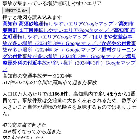
事故が集まっている場所
運転しやすいエリア
地図で見る
▾
押すと地図を読み込みます
高知市 高須砂地
運転しやすいエリア
Googleマップ ↗
高知市
秦南町 １丁目
運転しやすいエリア
Googleマップ ↗
高知市 石
立町
運転しやすいエリア
Googleマップ ↗
はりまや交差点
事
故が多い場所（2024年 3件）
Googleマップ ↗
かぎやの付近
事
故が多い場所（2024年 3件）
Googleマップ ↗
野村クリーニン
グの付近
事故が多い場所（2024年 3件）
Googleマップ ↗
塩見
整形外科の付近
事故が多い場所（2024年 3件）
Googleマップ
↗
高知市の交通事故データ
2024年
517
件
2024年の1年間に高知市で起きた事故
人口10万人あたりでは
166.8件
、高知県内で
多いほうから1番
目
です。事故件数は交通量に大きく左右されるため、数字が
大きいこと自体が運転の危険さを意味するものではありませ
ん。
47
%
交差点で起きた
23
%
暗くなってから起きた
557
人
けがをした人