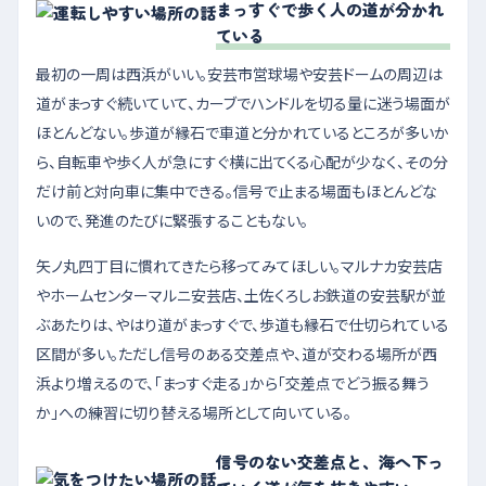
まっすぐで歩く人の道が分かれ
ている
最初の一周は西浜がいい。安芸市営球場や安芸ドームの周辺は
道がまっすぐ続いていて、カーブでハンドルを切る量に迷う場面が
ほとんどない。歩道が縁石で車道と分かれているところが多いか
ら、自転車や歩く人が急にすぐ横に出てくる心配が少なく、その分
だけ前と対向車に集中できる。信号で止まる場面もほとんどな
いので、発進のたびに緊張することもない。
矢ノ丸四丁目に慣れてきたら移ってみてほしい。マルナカ安芸店
やホームセンターマルニ安芸店、土佐くろしお鉄道の安芸駅が並
ぶあたりは、やはり道がまっすぐで、歩道も縁石で仕切られている
区間が多い。ただし信号のある交差点や、道が交わる場所が西
浜より増えるので、「まっすぐ走る」から「交差点でどう振る舞う
か」への練習に切り替える場所として向いている。
信号のない交差点と、海へ下っ