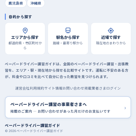
鹿児島県
沖縄県
目的から探す
エリアから探す
駅名から探す
近場で探す
都道府県・市区町村か
路線・最寄り駅から
現在地のまわりから
ら
ペーパードライバー講習ガイドは、全国のペーパードライバー講習・出張教
習を、エリア・駅・現在地から探せる比較サイトです。運転に不安のある方
が、料金や口コミを比べて自分に合った教習を見つけられます。
運営会社
利用規約
サイト情報
お問い合わせ
掲載業者さまログイン
ペーパードライバー講習の事業者さまへ
›
掲載のご案内 — お問い合わせがあった月だけのお支払いです
ペーパードライバー講習ガイド
© 2026 ペーパードライバー講習ガイド