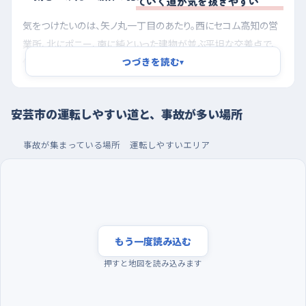
ていく道が気を抜きやすい
気をつけたいのは、矢ノ丸一丁目のあたり。西にセコム高知の営
業所、北にポニー、南に純といった建物が並ぶ平坦な交差点で、
つづきを読む
信号がないため止まるかどうかを自分で決めなければならな
▾
い。平坦でまわりが見えるつもりでも、左右の車が同じ速さで近
づいてくると互いに気づくのが遅れやすいので、交差点の手前で
安芸市の運転しやすい道と、事故が多い場所
いったん速度を落として首を振る習慣をつけたい。
事故が集まっている場所
運転しやすいエリア
穴内乙のあたりは、安芸市消防の穴内分団屯所や穴内漁業協同
組合、北西の穴内公民館を目印にできる区間で、道は直線だが
西へ向かってゆるやかに下っている。下り坂の直線は自然と速度
が乗ってしまい、しかも信号がないので、脇道から出てくる車や漁
協へ入る車に反応する余裕が削られやすい。下りに入ったらアク
セルを抜き、いつもより早めにブレーキへ足を移しておくといい。
もう一度読み込む
押すと地図を読み込みます
井ノ口甲の安芸中学校の西側も、信号のない平坦な交差点なの
で、生徒の行き来を考えて速度を落として通りたい。