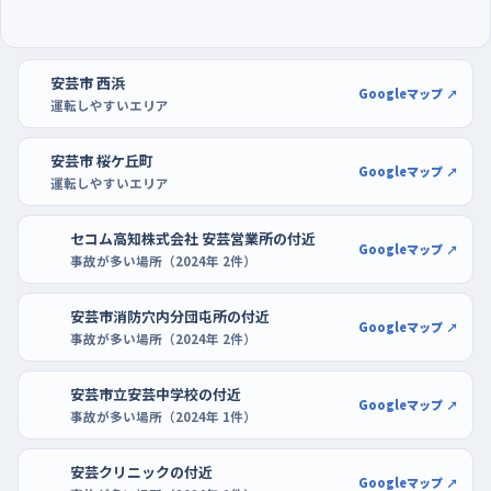
朝いちばんの通勤時間を外し、店の駐車場で車庫入れ
を覚える
練習は朝の早い通勤・通学の時間帯を避けたい。人と車がいちど
安芸市 西浜
Googleマップ ↗
運転しやすいエリア
きに動く時間は、判断する材料が急に増えて手が止まりやすいか
らだ。その山が過ぎた昼前後の落ち着いた時間に走り出すと、同
安芸市 桜ケ丘町
じ道でもずいぶん見通しがよく感じられる。
Googleマップ ↗
運転しやすいエリア
駐車の練習は、ワークウェイ安芸店やホームセンターマルニ安芸
セコム高知株式会社 安芸営業所の付近
店のような広い駐車場を借りるのが早い。区画の白線がはっきり
Googleマップ ↗
事故が多い場所（2024年 2件）
していて、端のほうなら周りの車が少なく、切り返しを何度やって
も落ち着いていられる。入れる・出す・まっすぐ下がるを分けて繰
安芸市消防穴内分団屯所の付近
Googleマップ ↗
り返せば、街なかの狭い交差点でも車の大きさが体でわかるよう
事故が多い場所（2024年 2件）
になる。
安芸市立安芸中学校の付近
Googleマップ ↗
事故が多い場所（2024年 1件）
安芸クリニックの付近
Googleマップ ↗