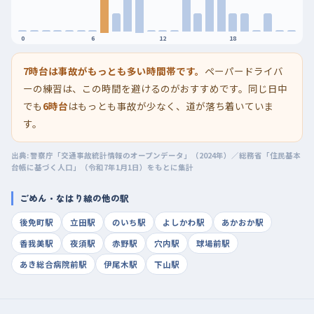
0
6
12
18
7時台は事故がもっとも多い時間帯です。
ペーパードライバ
ーの練習は、この時間を避けるのがおすすめです。同じ日中
でも
6時台
はもっとも事故が少なく、道が落ち着いていま
す。
出典: 警察庁「交通事故統計情報のオープンデータ」（2024年）／総務省「住民基本
台帳に基づく人口」（令和7年1月1日）をもとに集計
ごめん・なはり線の他の駅
後免町駅
立田駅
のいち駅
よしかわ駅
あかおか駅
香我美駅
夜須駅
赤野駅
穴内駅
球場前駅
あき総合病院前駅
伊尾木駅
下山駅