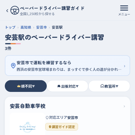
ペーパードライバー講習ガイド
‹
全国1,250校から探せる
メニュー
トップ
高知県
安芸市
安芸駅
安芸駅のペーパードライバー講習
3件
安芸市で運転を練習するなら
›
西浜の安芸市営球場まわりは、まっすぐで歩く人の道が分かれている
順不同
出張対応
教習所
▼
▼
▼
安芸自動車学校
›
対応エリア
安芸市
講習ガイド認定