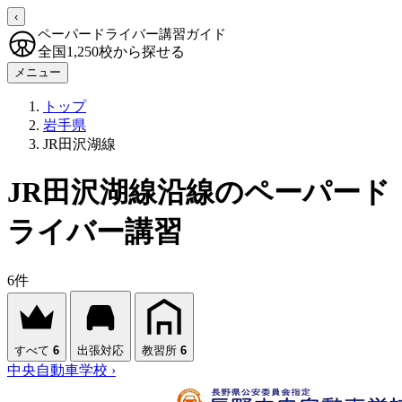
‹
ペーパードライバー講習ガイド
全国1,250校から探せる
メニュー
トップ
岩手県
JR田沢湖線
JR田沢湖線沿線のペーパード
ライバー講習
6件
すべて
6
出張対応
教習所
6
中央自動車学校
›