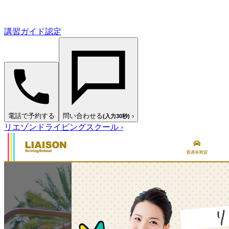
講習ガイド認定
電話で予約する
問い合わせる
›
(入力30秒)
リエゾンドライビングスクール
›