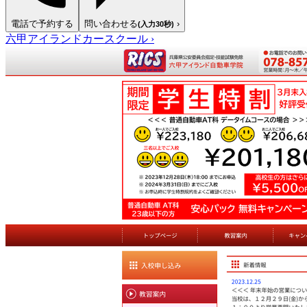
電話で予約する
問い合わせる
›
(入力30秒)
六甲アイランドカースクール
›