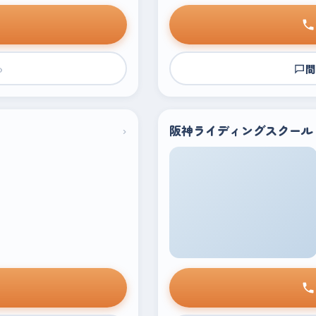
›
問
›
阪神ライディングスクール