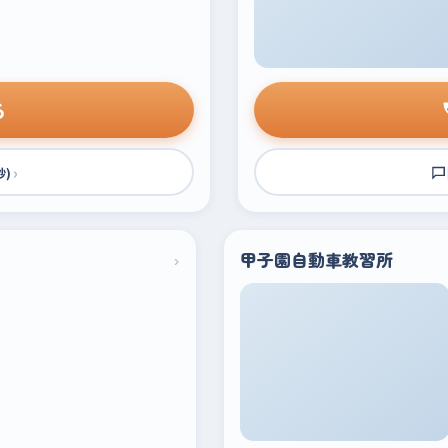
る
›
秒)
›
甲子園自動車教習所