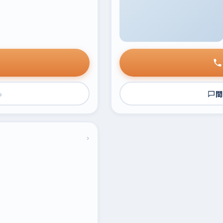
›
問
›