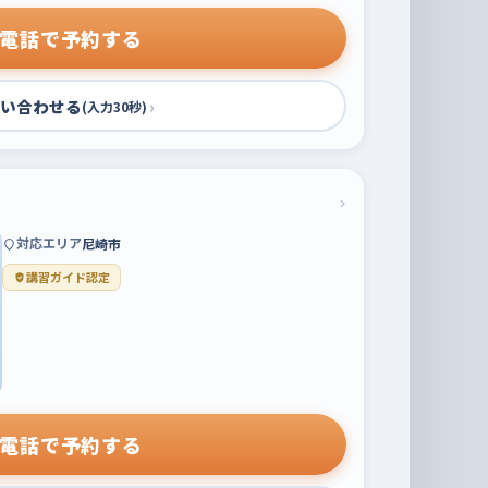
電話で予約する
い合わせる
›
(入力30秒)
›
対応エリア
尼崎市
講習ガイド認定
電話で予約する