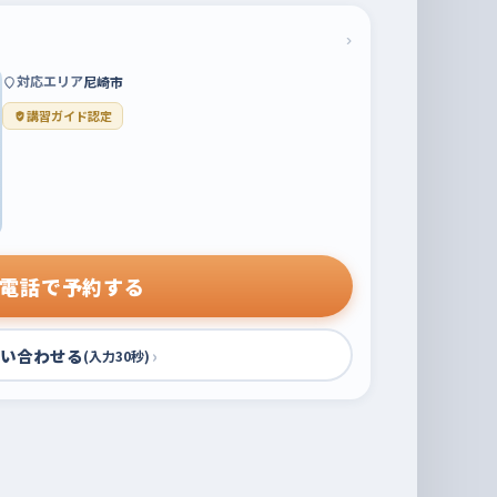
›
対応エリア
尼崎市
講習ガイド認定
電話で予約する
い合わせる
›
(入力30秒)
。