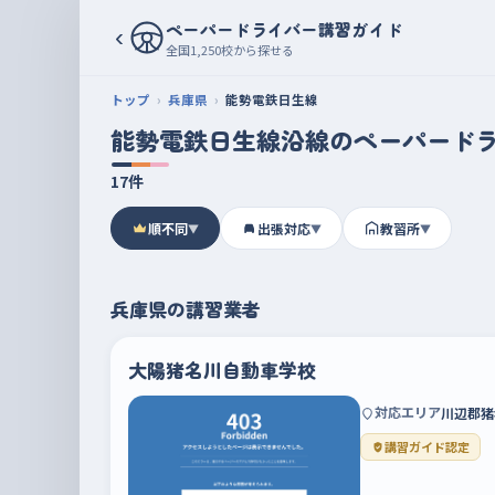
ペーパードライバー講習ガイド
‹
全国1,250校から探せる
トップ
兵庫県
能勢電鉄日生線
能勢電鉄日生線沿線のペーパード
17件
順不同
出張対応
教習所
▼
▼
▼
兵庫県の講習業者
大陽猪名川自動車学校
対応エリア
川辺郡猪
講習ガイド認定