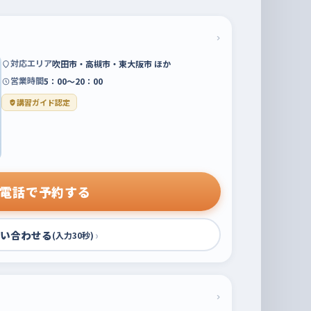
›
対応エリア
吹田市・高槻市・東大阪市 ほか
営業時間
5：00～20：00
講習ガイド認定
電話で予約する
い合わせる
›
(入力30秒)
›