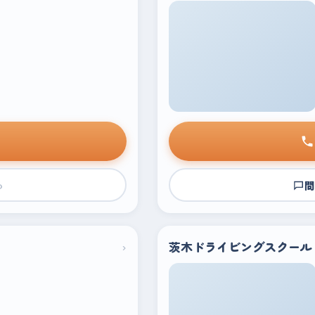
›
問
›
茨木ドライビングスクール