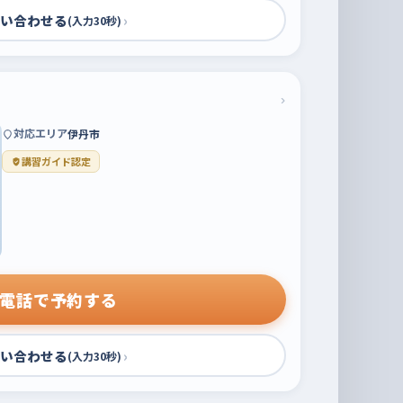
い合わせる
›
(入力30秒)
›
対応エリア
伊丹市
講習ガイド認定
電話で予約する
い合わせる
›
(入力30秒)