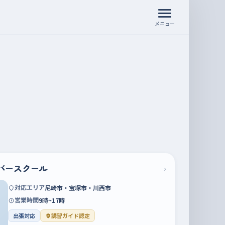
メニュー
バースクール
›
対応エリア
尼崎市・宝塚市・川西市
営業時間
9時~17時
出張対応
講習ガイド認定