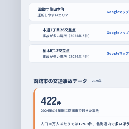
早い時間に走り、大型店の駐車場で車庫入れ
函館市 亀田本町
練習に出るなら朝の早い時間がおすすめ。夕方は帰
Googleマップ
運転しやすいエリア
り、ライトがつき始めて見えにくくもなるので、ま
ドルを握れる。曜日でいえば日曜が最もおとなしく
本通1丁目26交差点
Googleマップ
ので、最初の何回かは日曜の朝を選ぶといい。
事故が多い場所（2024年 5件）
駐車の練習は、区画が広くとられている大型店の駐
柏木町13交差点
Googleマップ
ピングセンターやシエスタハコダテなら停める場所
事故が多い場所（2024年 4件）
ら、切り返しを何度やっても後ろを気にせずにすむ
量販店の駐車場で、少し狭めの区画に入れる練習に
函館市の交通事故データ
2024年
422
件
2024年の1年間に函館市で起きた事故
人口10万人あたりでは
179.9件
、北海道内で
多いほう