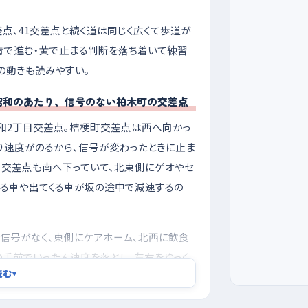
差点、41交差点と続く道は同じく広くて歩道が
青で進む・黄で止まる判断を落ち着いて練習
の動きも読みやすい。
昭和のあたり、信号のない柏木町の交差点
和2丁目交差点。桔梗町交差点は西へ向かっ
り速度がのるから、信号が変わったときに止ま
目交差点も南へ下っていて、北東側にゲオやセ
入る車や出てくる車が坂の途中で減速するの
ど信号がなく、東側にケアホーム、北西に飲食
の手前でいったん速度を落とし、左右をゆっく
読む
▾