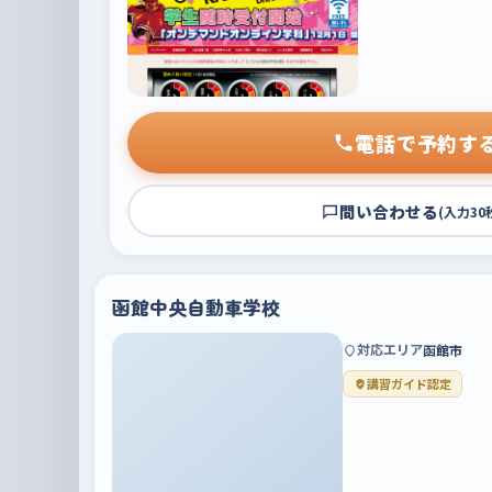
電話で予約す
問い合わせる
(入力30
函館中央自動車学校
対応エリア
函館市
講習ガイド認定