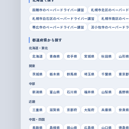
函館市のペーパードライバー講習
札幌市北区のペーパード
札幌市白石区のペーパードライバー講習
札幌市南区のペー
帯広市のペーパードライバー講習
苫小牧市のペーパードラ
都道府県から探す
北海道・東北
北海道
青森県
岩手県
宮城県
秋田県
山形県
関東
茨城県
栃木県
群馬県
埼玉県
千葉県
東京都
中部
新潟県
富山県
石川県
福井県
山梨県
長野県
近畿
三重県
滋賀県
京都府
大阪府
兵庫県
奈良県
中国・四国
鳥取県
島根県
岡山県
広島県
山口県
徳島県