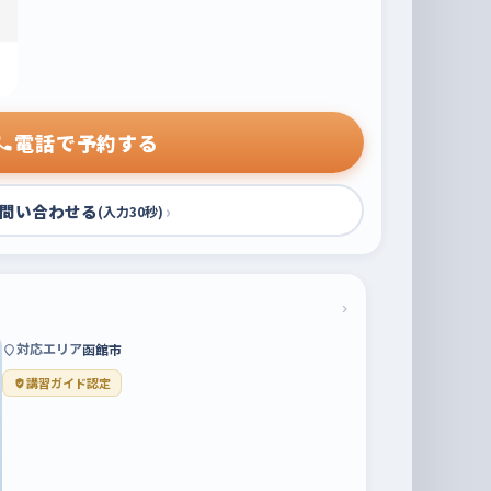
電話で予約する
問い合わせる
›
(入力30秒)
›
対応エリア
函館市
講習ガイド認定