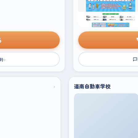
る
›
秒)
›
道南自動車学校