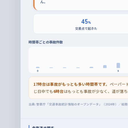
ん。
45
%
交差点で起きた
時間帯ごとの事故件数
0
6
17時台は事故がもっとも多い時間帯です。
ペーパー
じ日中でも
6時台
はもっとも事故が少なく、道が落ち
出典: 警察庁「交通事故統計情報のオープンデータ」（2024年）／総
北海道で探す