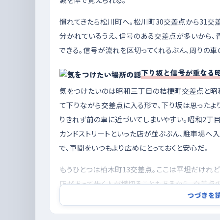
慣れてきたら松川町へ。松川町30交差点から31交
分かれているうえ、信号のある交差点が多いから、
できる。信号が流れを区切ってくれるぶん、周りの車
下り坂と信号が重なる
気をつけたいのは昭和三丁目の桔梗町交差点と昭
て下りながら交差点に入る形で、下り坂は思ったよ
りきれず前の車に近づいてしまいやすい。昭和2丁
カンドストリートといった店が並ぶぶん、駐車場へ
で、車間をいつもより広めにとっておくと安心だ。
もうひとつは柏木町13交差点。ここは平坦だけれ
店があって歩く人が横切ることもあるから、交差点
つづきを
り見る癖をつけておきたい。