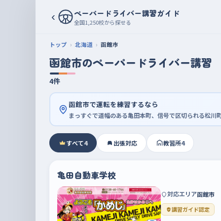
ペーパードライバー講習ガイド
‹
全国1,250校から探せる
トップ
北海道
函館市
函館市のペーパードライバー講習
4件
函館市で運転を練習するなら
まっすぐで道幅のある亀田本町、信号で区切られる松川
すべて
4
出張対応
教習所
4
亀田自動車学校
対応エリア
函館市
講習ガイド認定