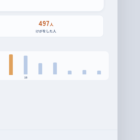
497
人
けがをした人
18