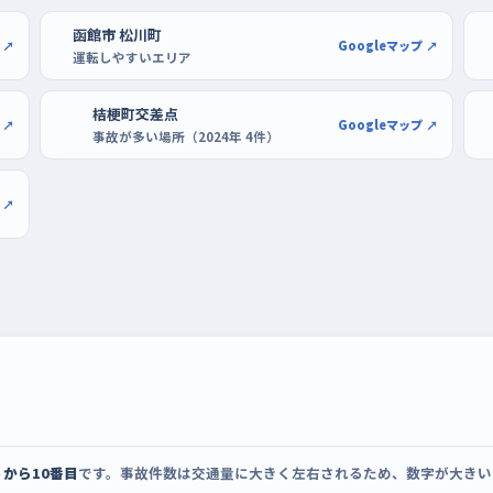
を覚える
函館市 松川町
りの車と買い物の車が重なって流れが速くな
 ↗
Googleマップ ↗
運転しやすいエリア
だ交通の少ない時間帯のほうが落ち着いてハン
、火曜あたりは平日の中でも車が多い印象な
桔梗町交差点
 ↗
Googleマップ ↗
事故が多い場所（2024年 4件）
車場を借りるのが現実的。ポールスターショッ
 ↗
を選びやすく、開店前後の空いている時間な
。慣れたらケーズデンキ函館本店のような家電
進もう。
から10番目
です。事故件数は交通量に大きく左右されるため、数字が大きい