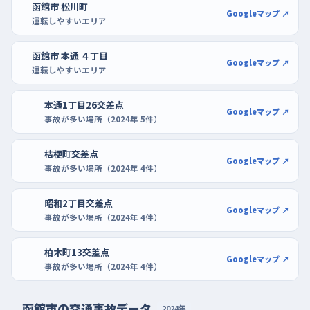
函館市 松川町
Googleマップ ↗
のが現実的。ポールスターショッピングセンターやシエスタハコダ
運転しやすいエリア
テなら停める場所を選びやすく、開店前後の空いている時間な
ら、切り返しを何度やっても後ろを気にせずにすむ。慣れたらケー
函館市 本通 ４丁目
Googleマップ ↗
ズデンキ函館本店のような家電量販店の駐車場で、少し狭めの
運転しやすいエリア
区画に入れる練習に進もう。
本通1丁目26交差点
Googleマップ ↗
事故が多い場所（2024年 5件）
桔梗町交差点
Googleマップ ↗
事故が多い場所（2024年 4件）
昭和2丁目交差点
Googleマップ ↗
事故が多い場所（2024年 4件）
柏木町13交差点
Googleマップ ↗
事故が多い場所（2024年 4件）
函館市の交通事故データ
2024年