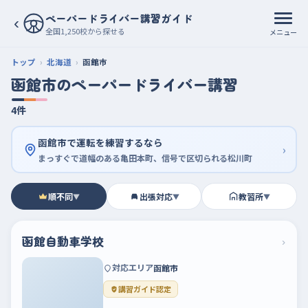
ペーパードライバー講習ガイド
‹
全国1,250校から探せる
メニュー
トップ
北海道
函館市
函館市のペーパードライバー講習
4件
函館市で運転を練習するなら
›
まっすぐで道幅のある亀田本町、信号で区切られる松川町
順不同
出張対応
教習所
▼
▼
▼
函館自動車学校
›
対応エリア
函館市
講習ガイド認定