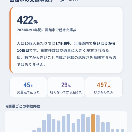
422
件
2024年の1年間に函館市で起きた事故
人口10万人あたりでは
179.9件
、北海道内で
多いほうから
10番目
です。事故件数は交通量に大きく左右されるた
め、数字が大きいこと自体が運転の危険さを意味するもの
ではありません。
45
29
497
%
%
人
交差点で起きた
暗くなってから起きた
けがをした人
時間帯ごとの事故件数