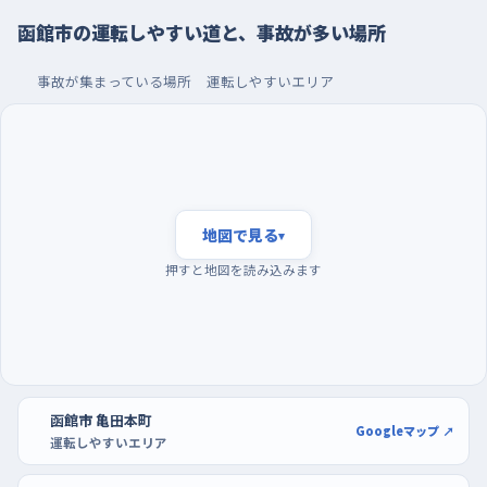
へ下っていて、北東側にゲオやセカンドストリートといった店が並
函館市の運転しやすい道と、事故が多い場所
ぶぶん、駐車場へ入る車や出てくる車が坂の途中で減速するの
で、車間をいつもより広めにとっておくと安心だ。
事故が集まっている場所
運転しやすいエリア
もうひとつは柏木町13交差点。ここは平坦だけれど信号がなく、
東側にケアホーム、北西に飲食店があって歩く人が横切ることも
あるから、交差点の手前でいったん速度を落とし、左右をゆっくり
見る癖をつけておきたい。
地図で見る
▾
早い時間に走り、大型店の駐車場で車庫入れを覚える
押すと地図を読み込みます
練習に出るなら朝の早い時間がおすすめ。夕方は帰りの車と買
い物の車が重なって流れが速くなり、ライトがつき始めて見えにく
くもなるので、まだ交通の少ない時間帯のほうが落ち着いてハン
ドルを握れる。曜日でいえば日曜が最もおとなしく、火曜あたり
は平日の中でも車が多い印象なので、最初の何回かは日曜の朝
函館市 亀田本町
Googleマップ ↗
を選ぶといい。
運転しやすいエリア
駐車の練習は、区画が広くとられている大型店の駐車場を借りる