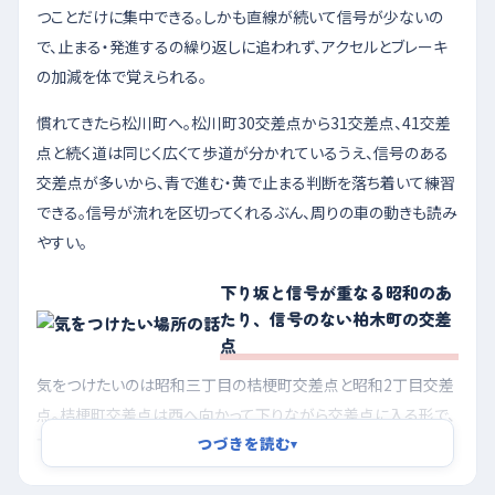
つことだけに集中できる。しかも直線が続いて信号が少ないの
で、止まる・発進するの繰り返しに追われず、アクセルとブレーキ
の加減を体で覚えられる。
慣れてきたら松川町へ。松川町30交差点から31交差点、41交差
点と続く道は同じく広くて歩道が分かれているうえ、信号のある
交差点が多いから、青で進む・黄で止まる判断を落ち着いて練習
できる。信号が流れを区切ってくれるぶん、周りの車の動きも読み
やすい。
下り坂と信号が重なる昭和のあ
たり、信号のない柏木町の交差
点
気をつけたいのは昭和三丁目の桔梗町交差点と昭和2丁目交差
点。桔梗町交差点は西へ向かって下りながら交差点に入る形で、
つづきを読む
下り坂は思ったより速度がのるから、信号が変わったときに止ま
▾
りきれず前の車に近づいてしまいやすい。昭和2丁目交差点も南