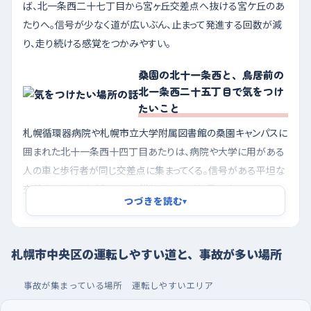
ば、北一条西二十七丁目から宮ヶ丘交差点へ抜ける宮ケ丘のあ
たりへ。信号が少なく道が広いぶん、止まって発進する回数が減
り、走り続ける感覚をつかみやすい。
桑園の北十一条西と、鳥居前の
北一条西二十五丁目で気をつけ
たいこと
札幌循環器病院や札幌市立大学附属図書館の桑園キャンパスに
囲まれた北十一条西十四丁目あたりは、病院や大学に用がある
人の車と歩行者が同じ交差点に集まってくる。信号がある平坦な
交差点でも、右左折のときに横断中の人が視界の端に入りやす
つづきを読む
▾
いので、青になった瞬間ではなく、横断歩道の左右を見てから曲
がりたい。もうひとつは鳥居前の北一条西二十五丁目付近。ソフ
トバンクや金物店が並ぶ通りで、信号のない直線が続くため「誰
札幌市中央区の運転しやすい道と、事故が多い場所
も出てこないだろう」と速度が上がりやすく、脇道や店の出入り口
から出る車と鉢合わせになりやすい。直線でも足はブレーキの近
事故が集まっている場所
運転しやすいエリア
くに置いておくと安心だ。