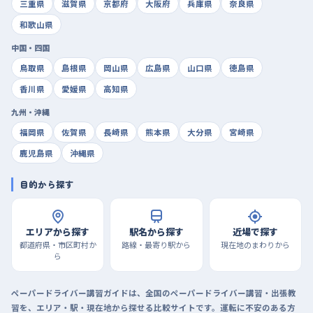
三重県
滋賀県
京都府
大阪府
兵庫県
奈良県
和歌山県
中国・四国
鳥取県
島根県
岡山県
広島県
山口県
徳島県
香川県
愛媛県
高知県
九州・沖縄
福岡県
佐賀県
長崎県
熊本県
大分県
宮崎県
鹿児島県
沖縄県
目的から探す
エリアから探す
駅名から探す
近場で探す
都道府県・市区町村か
路線・最寄り駅から
現在地のまわりから
ら
ペーパードライバー講習ガイドは、全国のペーパードライバー講習・出張教
習を、エリア・駅・現在地から探せる比較サイトです。運転に不安のある方