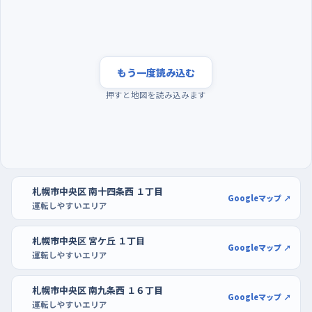
夕方を避けて早い時間に、駐車はイオン札幌桑園の広
い区画で
練習に選ぶなら、朝の早い時間帯がいちばん気持ちが楽だ。夕方
もう一度読み込む
は帰宅や買い物の車が一気に増え、交差点でも判断を急かされ
押すと地図を読み込みます
る場面が多くなるので、慣れないうちは日が高いうちに切り上げ
よう。曜日でいえば、木曜や週末よりも人の動きが落ち着く日を選
ぶと、走っている最中に考える余裕が生まれる。駐車の練習はイ
オン札幌桑園ショッピングセンターの駐車場が向いている。区画
がはっきりしていて通路にも幅があるから、切り返しを何度やり
札幌市中央区 南十四条西 １丁目
直しても後ろから追われる感じがしない。狸小路のNORBESAの
Googleマップ ↗
運転しやすいエリア
ように街の中心に近い駐車場は、慣れてきてから、入口までの道
と合わせて挑戦するとよい。
札幌市中央区 宮ケ丘 １丁目
Googleマップ ↗
運転しやすいエリア
札幌市中央区 南九条西 １６丁目
Googleマップ ↗
運転しやすいエリア