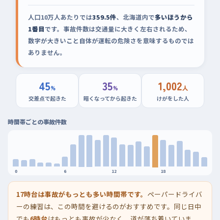
人口10万人あたりでは
359.5件
、北海道内で
多いほうから
1番目
です。事故件数は交通量に大きく左右されるため、
数字が大きいこと自体が運転の危険さを意味するものでは
ありません。
45
35
1,002
%
%
人
交差点で起きた
暗くなってから起きた
けがをした人
時間帯ごとの事故件数
0
6
12
18
17時台は事故がもっとも多い時間帯です。
ペーパードライバ
ーの練習は、この時間を避けるのがおすすめです。同じ日中
でも
6時台
はもっとも事故が少なく、道が落ち着いていま