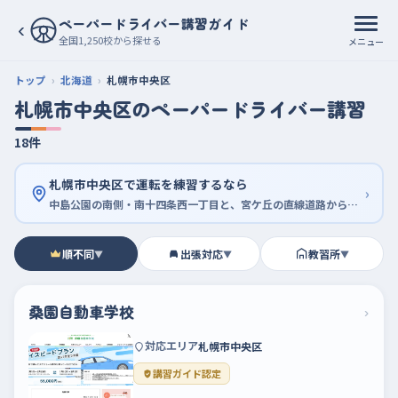
ペーパードライバー講習ガイド
‹
全国1,250校から探せる
メニュー
トップ
北海道
札幌市中央区
札幌市中央区のペーパードライバー講習
18件
札幌市中央区で運転を練習するなら
›
中島公園の南側・南十四条西一丁目と、宮ケ丘の直線道路から始めよう
順不同
出張対応
教習所
▼
▼
▼
桑園自動車学校
›
対応エリア
札幌市中央区
講習ガイド認定