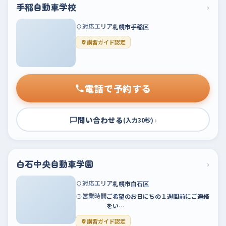
手稲自動車学校
›
対応エリア
札幌市手稲区
講習ガイド認定
電話で予約する
問い合わせる
›
(入力30秒)
白石中央自動車学園
›
対応エリア
札幌市白石区
営業時間
ご希望のお日にちの１週間前にご連絡
をい…
講習ガイド認定