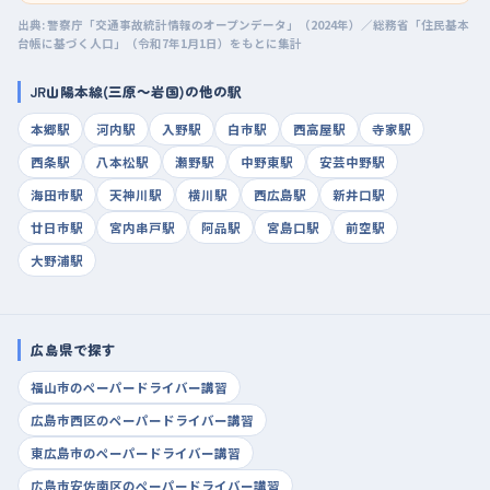
出典: 警察庁「交通事故統計情報のオープンデータ」（2024年）／総務省「住民基本
台帳に基づく人口」（令和7年1月1日）をもとに集計
JR山陽本線(三原～岩国)の他の駅
本郷駅
河内駅
入野駅
白市駅
西高屋駅
寺家駅
西条駅
八本松駅
瀬野駅
中野東駅
安芸中野駅
海田市駅
天神川駅
横川駅
西広島駅
新井口駅
廿日市駅
宮内串戸駅
阿品駅
宮島口駅
前空駅
大野浦駅
広島県で探す
福山市のペーパードライバー講習
広島市西区のペーパードライバー講習
東広島市のペーパードライバー講習
広島市安佐南区のペーパードライバー講習