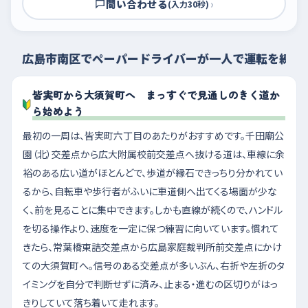
問い合わせる
›
(入力30秒)
広島市南区でペーパードライバーが一人で運転を練習
皆実町から大須賀町へ まっすぐで見通しのきく道か
ら始めよう
最初の一周は、皆実町六丁目のあたりがおすすめです。千田廟公
園（北）交差点から広大附属校前交差点へ抜ける道は、車線に余
裕のある広い道がほとんどで、歩道が縁石できっちり分かれてい
るから、自転車や歩行者がふいに車道側へ出てくる場面が少な
く、前を見ることに集中できます。しかも直線が続くので、ハンドル
を切る操作より、速度を一定に保つ練習に向いています。慣れて
きたら、常葉橋東詰交差点から広島家庭裁判所前交差点にかけ
ての大須賀町へ。信号のある交差点が多いぶん、右折や左折のタ
イミングを自分で判断せずに済み、止まる・進むの区切りがはっ
きりしていて落ち着いて走れます。