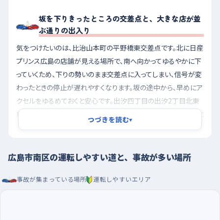
坂を下りきったところの交差点と、大きな店が並
ぶ通りの出入り
気をつけたいのは、比治山本町の平野橋東交差点です。北に日産
プリンス広島の店舗が見える場所で、南へ向かってゆるやかに下
っていくため、下りの勢いのまま交差点に入ってしまい、信号が変
わったときの停止が遅れやすくなります。坂の途中から、早めにア
クセルをゆるめておくと安心です。出汐四丁目の出汐2丁目北東
角交差点も同じく南へ下る形なので、考え方は同じです。もうひと
つづきを読む
▾
つは東雲三丁目の東雲インター入口交差点。北西にマクドナル
ド、南に自動車販売店があり、駐車場へ入る車や出てくる車が交
差点のすぐ手前で速度を落とすため、後ろについていると「まさか
広島市南区の運転しやすい道と、事故が多い場所
ここで止まるとは」という場面になりがちです。車間を広めに取っ
事故が集まっている場所
運転しやすいエリア
て走りましょう。
通勤の波が引いた時間に出て、大型店の駐車場で車庫
入れを