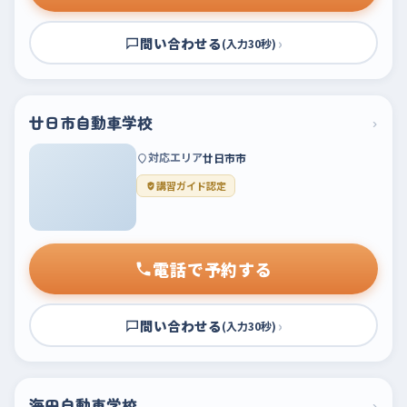
問い合わせる
›
(入力30秒)
廿日市自動車学校
›
対応エリア
廿日市市
講習ガイド認定
電話で予約する
問い合わせる
›
(入力30秒)
海田自動車学校
›