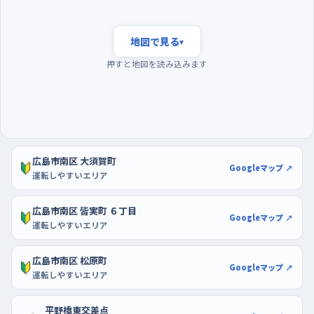
朝は通勤や通学の車が一気に増える時間帯があり、慌ただしく
なります。ひとりで練習するなら、その波が来る前の早朝か、昼を
地図で見る
▾
過ぎて落ち着いた時間を選ぶと、後ろから急かされる心配が減り
押すと地図を読み込みます
ます。曜日でいえば、週の半ばより日曜のほうが街全体がゆった
りしています。駐車の練習は、区画が広く通路もまっすぐなゆめタ
ウン広島や、イオン宇品ショッピングセンターの駐車場が向いて
います。空きの多い端のほうに停め、白線に沿ってまっすぐ入れる
感覚をつかんでから、混んだ場所に挑戦してください。
広島市南区 大須賀町
Googleマップ ↗
運転しやすいエリア
広島市南区 皆実町 ６丁目
Googleマップ ↗
運転しやすいエリア
広島市南区 松原町
Googleマップ ↗
運転しやすいエリア
平野橋東交差点