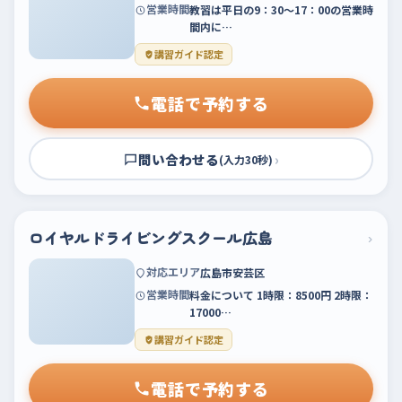
営業時間
教習は平日の9：30～17：00の営業時
間内に…
講習ガイド認定
電話で予約する
問い合わせる
›
(入力30秒)
ロイヤルドライビングスクール広島
›
対応エリア
広島市安芸区
営業時間
料金について 1時限：8500円 2時限：
17000…
講習ガイド認定
電話で予約する