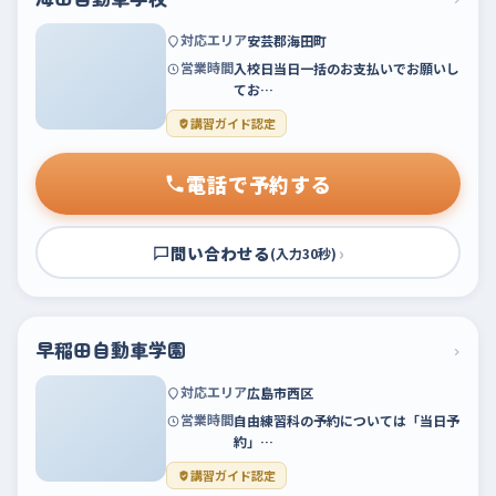
対応エリア
安芸郡海田町
営業時間
入校日当日一括のお支払いでお願いし
てお…
講習ガイド認定
電話で予約する
問い合わせる
›
(入力30秒)
早稲田自動車学園
›
対応エリア
広島市西区
営業時間
自由練習科の予約については「当日予
約」…
講習ガイド認定