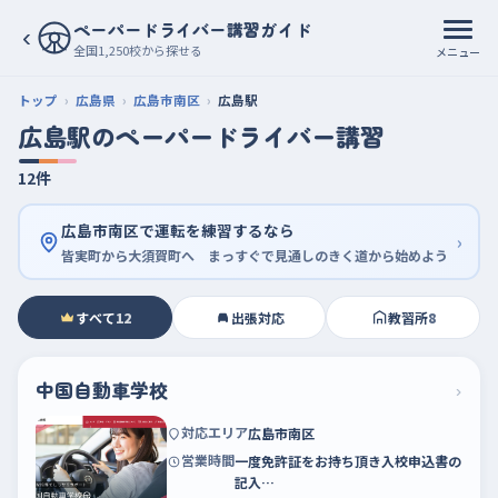
ペーパードライバー講習ガイド
‹
全国1,250校から探せる
メニュー
トップ
広島県
広島市南区
広島駅
広島駅のペーパードライバー講習
12件
広島市南区で運転を練習するなら
›
皆実町から大須賀町へ まっすぐで見通しのきく道から始めよう
すべて
12
出張対応
教習所
8
中国自動車学校
›
対応エリア
広島市南区
営業時間
一度免許証をお持ち頂き入校申込書の
記入…