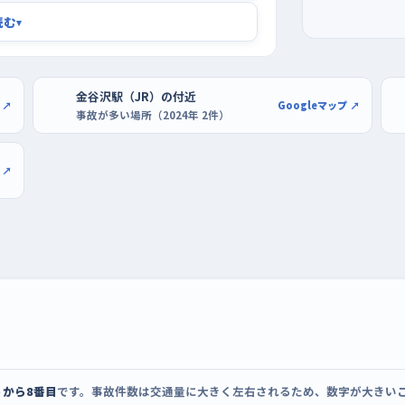
時間帯を避けるのがいちばんです。同じ道で
読む
▾
り、落ち着いて曲がったり止まったりできま
りやすいので、余裕のある日を選ぶとよいでし
金谷沢駅（JR）の付近
ーむつ苫生店、DCMむつ店のような大きな駐
 ↗
Googleマップ ↗
事故が多い場所（2024年 2件）
、端のほうなら周りの車が少なく、切り返しを
ら、むつ駐車場のような時間貸しで、少し狭い
 ↗
うから8番目
です。事故件数は交通量に大きく左右されるため、数字が大きい