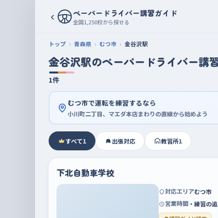
ペーパードライバー講習ガイド
‹
全国1,250校から探せる
トップ
青森県
むつ市
金谷沢駅
金谷沢駅のペーパードライバー講
1件
むつ市で運転を練習するなら
小川町二丁目、マエダ本店まわりの直線から始めよう
すべて
1
出張対応
教習所
1
下北自動車学校
対応エリア
むつ市
営業時間
・練習の追