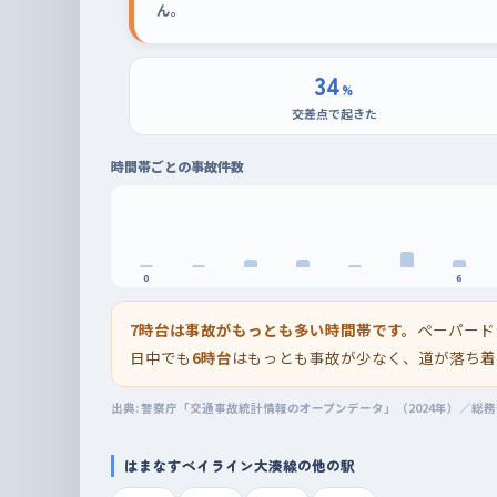
ん。
34
%
交差点で起きた
時間帯ごとの事故件数
0
6
7時台は事故がもっとも多い時間帯です。
ペーパード
日中でも
6時台
はもっとも事故が少なく、道が落ち着
出典: 警察庁「交通事故統計情報のオープンデータ」（2024年）／総
はまなすベイライン大湊線の他の駅