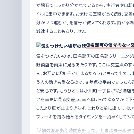
が縁石でしっかり分かれているから、歩行者や自転
ドルに集中できます。おまけに直線が長く続き、交差
分がいつ進むか」を信号が教えてくれます。曲がる
減速することもありません。
田名部町の信号のない
気をつけたいのは、田名部町の田名部クリーニング
野商店を南東に見るあたりです。ここは交差点のす
ん、お互いに「相手が止まるだろう」と思って出てし
う人の動きも重なるので、交差点の手前でいったん
と安心です。もうひとつは小川町一丁目、熊谷酒店を
アを南東に見る交差点。南へ向かってゆるやかに下
ったより車が止まりきらず、じわりと前に出てしまい
ブレーキを踏み始めるタイミングを一拍早くしてみて
朝の混みあう時間を外して、とまぶモールやD