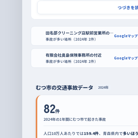
練習は、通勤や通学で車も人も一気に動き出す朝の
つづきを
も、その時間を外すだけで前後の車との間隔が広が
す。週の後半、とくに金曜は車の動きが慌ただしくな
田名部クリーニング店駅前営業所の付近
ょう。駐車の練習には、とまぶモールや苫生のサンデ
Googleマップ
事故が多い場所（2024年 2件）
車場が向いています。区画がはっきり引かれていて
何度やり直しても気兼ねがいりません。慣れてきた
有限会社奥島保険事務所の付近
Googleマップ
場所への出し入れを試してみてください。
事故が多い場所（2024年 2件）
むつ市の交通事故データ
2024年
82
件
2024年の1年間にむつ市で起きた事故
人口10万人あたりでは
159.4件
、青森県内で
多いほ