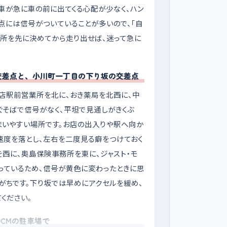
車が急に車の前に出てくる心配が少なく、ハン
点には信号がついていることが多いので、「自
場所を先に決めてから走り出せば、迷って急に
交差点と、小川町一丁目の下り坂の交差点
店駅前営業所を北に、おき薬局を北西に、中
ぐそばで信号がなく、平坦で見通しがきくぶ
まいやすい場所です。お店の出入りや駅へ向か
速度を落とし、左右を二度見る癖をつけておく
西に、奥島保険事務所を東に、ジャスト・モ
っているため、信号が黄色に変わったときに思
がちです。下り坂では早めにアクセルを緩め、
ください。
CMの駐車場で