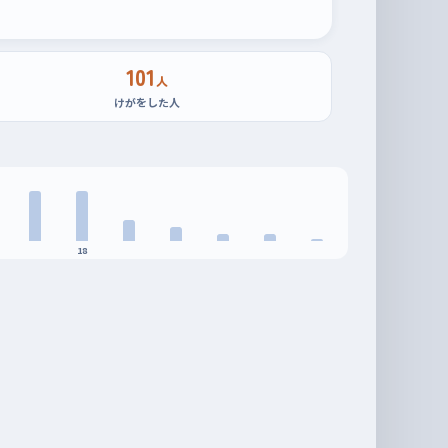
101
人
けがをした人
18