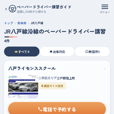
ペーパードライバー講習ガイド
‹
全国1,250校から探せる
メニュー
トップ
青森県
JR八戸線
JR八戸線沿線のペーパードライバー講習
4件
すべて
4
出張対応
教習所
3
八戸ライセンススクール
›
対応エリア
三戸郡階上町
講習ガイド認定
電話で予約する