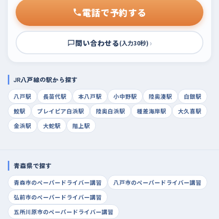
電話で予約する
問い合わせる
›
(入力30秒)
JR八戸線の駅から探す
八戸駅
長苗代駅
本八戸駅
小中野駅
陸奥湊駅
白銀駅
鮫駅
プレイピア白浜駅
陸奥白浜駅
種差海岸駅
大久喜駅
金浜駅
大蛇駅
階上駅
青森県で探す
青森市のペーパードライバー講習
八戸市のペーパードライバー講習
弘前市のペーパードライバー講習
五所川原市のペーパードライバー講習