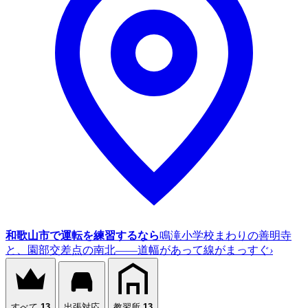
和歌山市で運転を練習するなら
鳴滝小学校まわりの善明寺
と、園部交差点の南北——道幅があって線がまっすぐ
›
すべて
13
出張対応
教習所
13