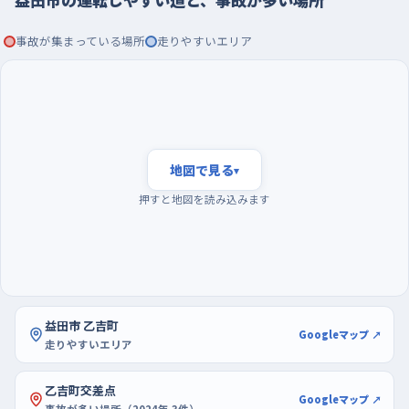
たり、店に入ろうとする車が急に減速したりしやすいので、前の車
のブレーキランプだけでなく、路肩の様子まで視線を広げておく
事故が集まっている場所
走りやすいエリア
と余裕が生まれます。また匹見町道川のように、東へ向かって下
りながらカーブが折れていく道もあります。下り坂では思ったより
速度が乗るため、カーブに入る前に十分落としておくのが安心で
す。
夕方の混み合う時間を外し、まずは広い駐車場で切り
地図で見る
▾
返しから
押すと地図を読み込みます
練習の時間帯は、夕方の帰宅と買い物が重なるころを避けるの
がいちばんです。この時間は交通量が増えて判断を急かされやす
く、慣れないうちは疲れが早く出ます。日中の落ち着いた時間か、
平日でも交通の流れがゆるむ時間帯を選ぶと、一つひとつの動
作を確かめながら走れます。
益田市 乙吉町
Googleマップ ↗
走りやすいエリア
駐車の練習場所については、今回まとまった情報がありません。
ふだん買い物で使っている店の駐車場で、空いている時間に区画
乙吉町交差点
Googleマップ ↗
の白線を目印にして前向き・後ろ向きの出し入れを繰り返すとこ