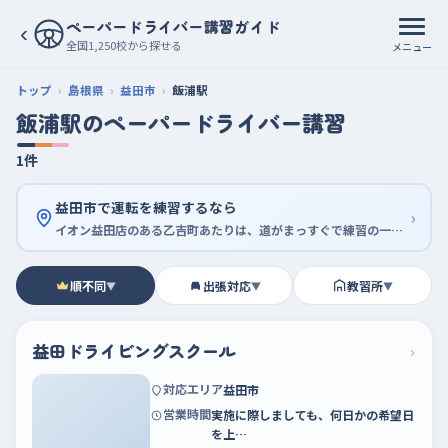
ペーパードライバー講習ガイド
‹
全国1,250校から探せる
メニュー
トップ
島根県
益田市
飯浦駅
飯浦駅のペーパードライバー講習
1件
益田市で運転を練習するなら
›
イオン益田店のある乙吉町あたりは、道がまっすぐで練習の一歩目に向いている
順不同
出張対応
教習所
▼
▼
▼
益田ドライビングスクール
›
対応エリア
益田市
営業時間
実施に際しましても、何日かの希望日
を上…