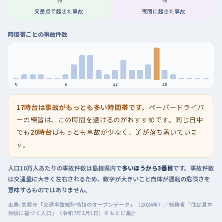
%
%
交差点で起きた事故
夜間に起きた事故
時間帯ごとの事故件数
0
6
12
18
17時台は事故がもっとも多い時間帯です。
ペーパードライバ
ーの練習は、この時間を避けるのがおすすめです。同じ日中
でも
20時台
はもっとも事故が少なく、道が落ち着いていま
す。
人口10万人あたりの事故件数は島根県内で
多いほうから3番目
です。事故件数
は交通量に大きく左右されるため、数字が大きいこと自体が運転の危険さを
意味するものではありません。
出典: 警察庁「交通事故統計情報のオープンデータ」（2024年）／総務省「住民基本
台帳に基づく人口」（令和7年1月1日）をもとに集計