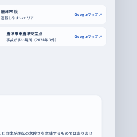
唐津市 鏡
Googleマップ ↗
運転しやすいエリア
唐津市東唐津交差点
Googleマップ ↗
事故が多い場所（2024年 3件）
こと自体が運転の危険さを意味するものではありませ