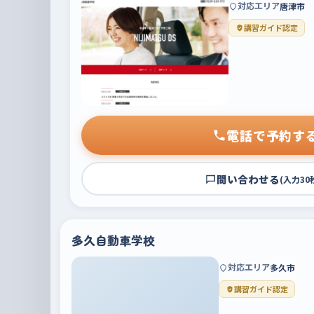
対応エリア
唐津市
講習ガイド認定
電話で予約す
問い合わせる
(入力30
多久自動車学校
対応エリア
多久市
講習ガイド認定