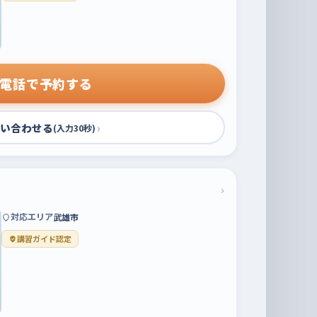
電話で予約する
い合わせる
›
(入力30秒)
›
対応エリア
武雄市
講習ガイド認定