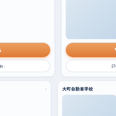
る
›
秒)
›
大町自動車学校