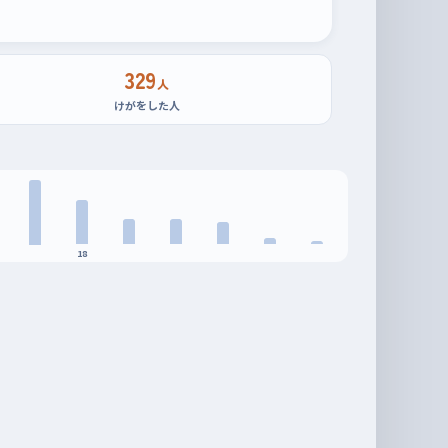
329
人
けがをした人
18