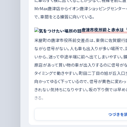
に車のすぐ横に出てくることが少なく、視線を前に置
MrMax唐津店からイオン唐津ショッピングセンタ
で、車間をとる練習に向いている。
唐津市役所前と赤水は
米屋町の唐津市役所前交差点は、東側に佐賀銀行
ながら信号がない。人も車も出入りが多い場所で
いから、迷って中途半端に前へ出てしまいやすい。
原店があって買い物の車が出入りするのに信号がな
タイミングで動きやすい。町田二丁目の旭が丘入口
向かってゆるく下っているので、信号が黄色に変わっ
きれない気持ちになりやすい。坂の下り側では早め
きる。
朝の通勤帯を外して、夕方の明るいうちに。駐
つづきを
朝八時前後は通勤と通学の車がいちばん集中する時