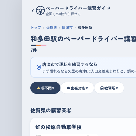
ペーパードライバー講習ガイド
‹
全国1,250校から探せる
トップ
佐賀県
唐津市
和多田駅
和多田駅のペーパードライバー講
7件
唐津市で運転を練習するなら
まず慣れるなら久里の唐津I.C入口交差点まわりと、鏡
順不同
出張対応
教習所
▼
▼
▼
佐賀県の講習業者
虹の松原自動車学校