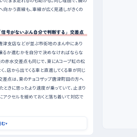
いたまま走れるのも助かる。同じ理由で、鏡の
ーへ向かう直線も、車線が広く見通しがきくの
「信号がないぶん自分で判断する」交差点
唐津支店などが並ぶ市街地のまん中にあり
、譲るか進むかを自分で決めなければならな
鏡の赤水交差点も同じで、東にAコープ虹の松
く、店から出てくる車と直進してくる車が同じ
交差点は、東のチョコザップ唐津町田の方へ
たときに思ったより速度が乗っていて、止まり
にアクセルを緩めておくと落ち着いて対応で
車はイオンとKARAEで
読む
▾
間で、交差点の流れが速くなり、初めての道