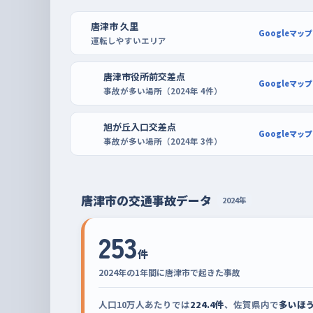
では判断が追いつかない。練習するなら、その波が
時間帯がおすすめ。曜日でいえば週明けの月曜と週
唐津市 久里
Googleマップ
運転しやすいエリア
や土日の午後を選ぶと気楽に走れる。
駐車の練習は、鏡のイオン唐津ショッピングセンタ
唐津市役所前交差点
Googleマップ
事故が多い場所（2024年 4件）
るので、切り返しを何度もやり直しても後ろが詰まり
駐車場を使うと、狭めのスペースに入れる感覚と、
旭が丘入口交差点
Googleマップ
度にできる。
事故が多い場所（2024年 3件）
唐津市の交通事故データ
2024年
253
件
2024年の1年間に唐津市で起きた事故
人口10万人あたりでは
224.4件
、佐賀県内で
多いほ