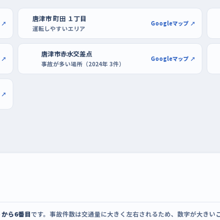
引いた昼下がりから、日が残っている夕方の
末前の金曜は車が多くなりやすいので、火曜
唐津市 町田 １丁目
 ↗
Googleマップ ↗
運転しやすいエリア
ーの駐車場が広く、区画の線もはっきりしてい
唐津市赤水交差点
 ↗
Googleマップ ↗
事故が多い場所（2024年 3件）
にくい。市街地側で慣れたいときはKARAEの
市街地の道へ出ていくときの合流の練習が一
 ↗
うから6番目
です。事故件数は交通量に大きく左右されるため、数字が大きい