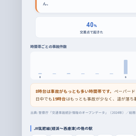
ん。
40
%
交差点で起きた
時間帯ごとの事故件数
0
6
8時台は事故がもっとも多い時間帯です。
ペーパード
日中でも
19時台
はもっとも事故が少なく、道が落ち
出典: 警察庁「交通事故統計情報のオープンデータ」（2024年）／総
JR筑肥線(姪浜～西唐津)の他の駅