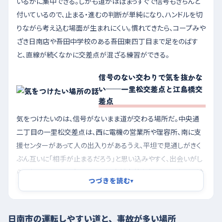
いるかに集中できる。しかも道がほぼまっすぐで信号もきちんと
付いているので、止まる・進むの判断が単純になり、ハンドルを切
りながら考え込む場面が生まれにくい。慣れてきたら、コープみや
ざき日南店や吾田中学校のある吾田東四丁目まで足をのばす
と、直線が続くなかに交差点が混ざる練習ができる。
信号のない交わりで気を抜かな
い——一里松交差点と江島橋交
差点
気をつけたいのは、信号がないまま道が交わる場所だ。中央通
二丁目の一里松交差点は、西に電機の営業所や理容所、南に支
援センターがあって人の出入りがあるうえ、平坦で見通しがきく
ぶん互いに「相手が止まるだろう」と思い込みやすく、出会いがし
らになりやすい。戸高二丁目の江島橋交差点も同じで、南側に給
つづきを読む
▾
油所が二つ、北西にコンビニがあるため、店に入る車と出る車が
信号のない場所で行き来する。曲がってくる車を予測しながら、交
わる手前で一度速度を落とす癖をつけておくと安心だ。西弁分五
日南市の運転しやすい道と、事故が多い場所