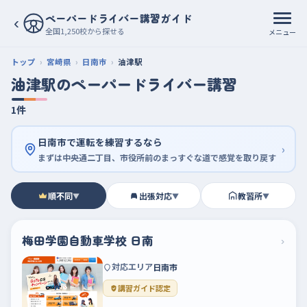
ペーパードライバー講習ガイド
‹
全国1,250校から探せる
メニュー
トップ
宮崎県
日南市
油津駅
油津駅のペーパードライバー講習
1件
日南市で運転を練習するなら
›
まずは中央通二丁目、市役所前のまっすぐな道で感覚を取り戻す
順不同
出張対応
教習所
▼
▼
▼
梅田学園自動車学校 日南
›
対応エリア
日南市
講習ガイド認定