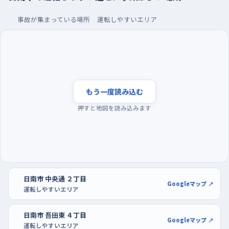
丁目のあたりは西へ向かってゆるやかに下っているので、下りの
勢いがついたまま交差点に入らないよう、坂の途中で早めにブレ
事故が集まっている場所
運転しやすいエリア
ーキに足を乗せておきたい。
夕方の混み合う時間を避けて、大きな駐車場で切り返
しから
練習の時間帯は、夕方の帰宅の流れが重なるころを外すのがい
もう一度読み込む
い。買い物や仕事帰りの車と歩行者が一度に増えるため、判断す
押すと地図を読み込みます
ることが多くなって初心者ほど疲れてしまう。おすすめは平日の
昼前後や、週の半ばの落ち着いた日だ。駐車の練習なら、サピア
日南ショッピングセンターの広い駐車場で、区画の白線に沿って
まっすぐ入れる感覚をつかむところから始めるとよい。もう少し空
いている場所がよければ、ホームプラザナフコ日南店の駐車場
日南市 中央通 ２丁目
で、バックと切り返しを繰り返してみてほしい。
Googleマップ ↗
運転しやすいエリア
日南市 吾田東 ４丁目
Googleマップ ↗
運転しやすいエリア