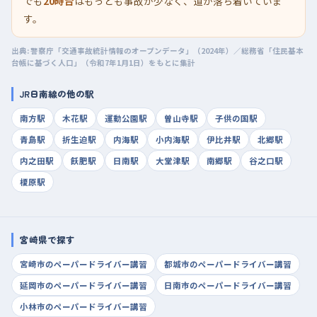
でも
20時台
はもっとも事故が少なく、道が落ち着いていま
す。
出典: 警察庁「交通事故統計情報のオープンデータ」（2024年）／総務省「住民基本
台帳に基づく人口」（令和7年1月1日）をもとに集計
JR日南線の他の駅
南方駅
木花駅
運動公園駅
曽山寺駅
子供の国駅
青島駅
折生迫駅
内海駅
小内海駅
伊比井駅
北郷駅
内之田駅
飫肥駅
日南駅
大堂津駅
南郷駅
谷之口駅
榎原駅
宮崎県で探す
宮崎市のペーパードライバー講習
都城市のペーパードライバー講習
延岡市のペーパードライバー講習
日南市のペーパードライバー講習
小林市のペーパードライバー講習