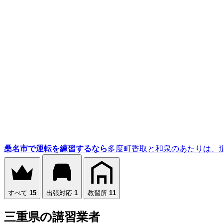
桑名市で運転を練習するなら
多度町香取と和泉のあたりは、
すべて
15
出張対応
1
教習所
11
三重県の講習業者