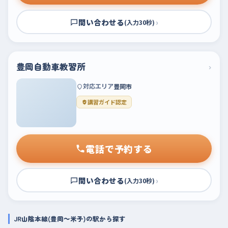
問い合わせる
›
(入力30秒)
豊岡自動車教習所
›
対応エリア
豊岡市
講習ガイド認定
電話で予約する
問い合わせる
›
(入力30秒)
JR山陰本線(豊岡～米子)の駅から探す