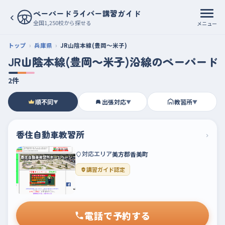
ペーパードライバー講習ガイド
‹
全国1,250校から探せる
メニュー
トップ
兵庫県
JR山陰本線(豊岡～米子)
JR山陰本線(豊岡～米子)沿線のペーパード
2件
順不同
出張対応
教習所
▼
▼
▼
香住自動車教習所
›
対応エリア
美方郡香美町
講習ガイド認定
電話で予約する