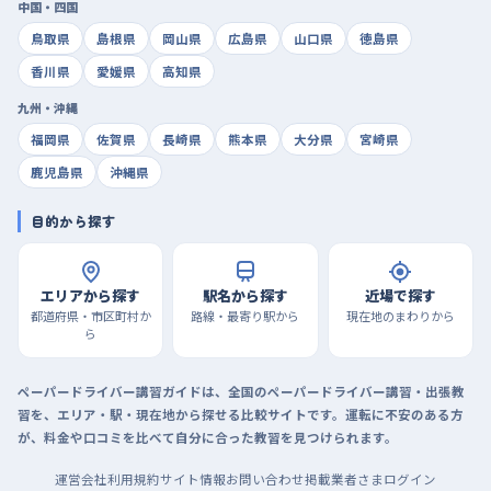
中国・四国
鳥取県
島根県
岡山県
広島県
山口県
徳島県
香川県
愛媛県
高知県
九州・沖縄
福岡県
佐賀県
長崎県
熊本県
大分県
宮崎県
鹿児島県
沖縄県
目的から探す
エリアから探す
駅名から探す
近場で探す
都道府県・市区町村か
路線・最寄り駅から
現在地のまわりから
ら
ペーパードライバー講習ガイドは、全国のペーパードライバー講習・出張教
習を、エリア・駅・現在地から探せる比較サイトです。運転に不安のある方
が、料金や口コミを比べて自分に合った教習を見つけられます。
運営会社
利用規約
サイト情報
お問い合わせ
掲載業者さまログイン