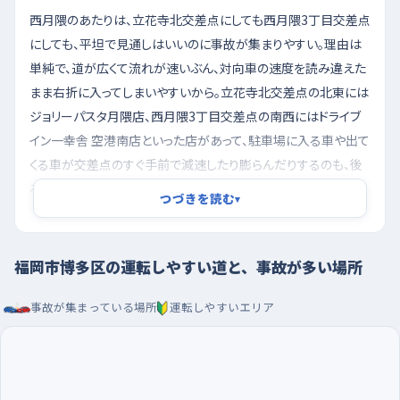
西月隈のあたりは、立花寺北交差点にしても西月隈3丁目交差点
にしても、平坦で見通しはいいのに事故が集まりやすい。理由は
単純で、道が広くて流れが速いぶん、対向車の速度を読み違えた
まま右折に入ってしまいやすいから。立花寺北交差点の北東には
ジョリーパスタ月隈店、西月隈3丁目交差点の南西にはドライブ
イン一幸舎 空港南店といった店があって、駐車場に入る車や出て
くる車が交差点のすぐ手前で減速したり膨らんだりするのも、後
ろから来た車が戸惑う原因になる。慣れるまでは無理に右折で
つづきを読む
▾
抜けようとせず、左折を組み合わせて回り込むほうが気持ちが
楽。上川端町の祇園町西交差点まわりは、飲食店が並んでいて
歩く人や停まる車が多いので、練習の途中で入るより、慣れてか
福岡市博多区の運転しやすい道と、事故が多い場所
ら通るくらいがちょうどいい。
事故が集まっている場所
運転しやすいエリア
朝の混み合う時間を外して、大型店の広い駐車場で据
え切りから慣らす
出勤や通学が重なる朝の時間帯は、急いでいる車も歩く人も多く