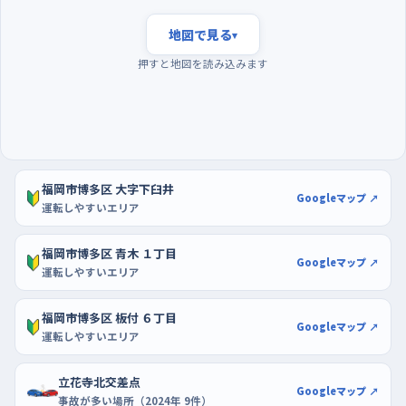
て、判断を迫られる場面が続く。逆に、明るくなって間もない早い
時間は車の数がぐっと減るので、最初の数回はその時間に走ると
地図で見る
▾
落ち着いて練習できる。曜日でいうと週の後半は平日の中でも車
押すと地図を読み込みます
が多めなので、土日の朝など流れがゆるい時間を選ぶといい。駐
車の練習は、三井ショッピングパーク ららぽーと福岡や、コマー
シャルモール博多のような大型店の駐車場が向いている。開店直
後なら空きスペースが広く取れて、白線を目印に何度でも切り返
しを試せるから、バックでまっすぐ入れる感覚をここで作ってしま
福岡市博多区 大字下臼井
おう。
Googleマップ ↗
運転しやすいエリア
福岡市博多区 青木 １丁目
Googleマップ ↗
運転しやすいエリア
福岡市博多区 板付 ６丁目
Googleマップ ↗
運転しやすいエリア
立花寺北交差点
Googleマップ ↗
事故が多い場所（2024年 9件）