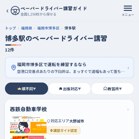
ペーパードライバー講習ガイド
‹
全国1,250校から探せる
メニュー
トップ
福岡県
福岡市博多区
博多駅
博多駅のペーパードライバー講習
12件
福岡市博多区で運転を練習するなら
›
空港口交差点あたりの下臼井は、まっすぐで道幅もあって落ち着いて走れる
順不同
出張対応
教習所
▼
▼
▼
西鉄自動車学校
›
対応エリア
大野城市
講習ガイド認定