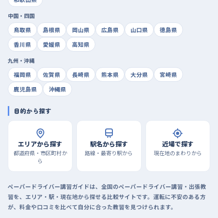
中国・四国
鳥取県
島根県
岡山県
広島県
山口県
徳島県
香川県
愛媛県
高知県
九州・沖縄
福岡県
佐賀県
長崎県
熊本県
大分県
宮崎県
鹿児島県
沖縄県
目的から探す
エリアから探す
駅名から探す
近場で探す
都道府県・市区町村か
路線・最寄り駅から
現在地のまわりから
ら
ペーパードライバー講習ガイドは、全国のペーパードライバー講習・出張教
習を、エリア・駅・現在地から探せる比較サイトです。運転に不安のある方
が、料金や口コミを比べて自分に合った教習を見つけられます。