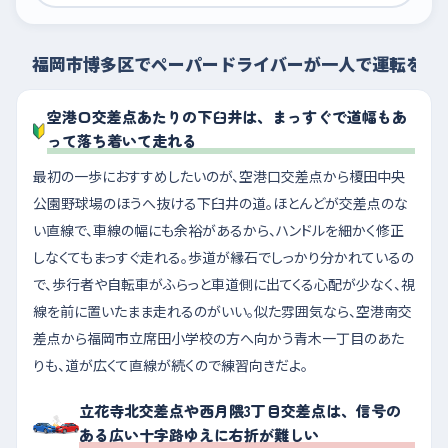
福岡市博多区でペーパードライバーが一人で運転を練
空港口交差点あたりの下臼井は、まっすぐで道幅もあ
って落ち着いて走れる
最初の一歩におすすめしたいのが、空港口交差点から榎田中央
公園野球場のほうへ抜ける下臼井の道。ほとんどが交差点のな
い直線で、車線の幅にも余裕があるから、ハンドルを細かく修正
しなくてもまっすぐ走れる。歩道が縁石でしっかり分かれているの
で、歩行者や自転車がふらっと車道側に出てくる心配が少なく、視
線を前に置いたまま走れるのがいい。似た雰囲気なら、空港南交
差点から福岡市立席田小学校の方へ向かう青木一丁目のあた
りも、道が広くて直線が続くので練習向きだよ。
立花寺北交差点や西月隈3丁目交差点は、信号の
ある広い十字路ゆえに右折が難しい