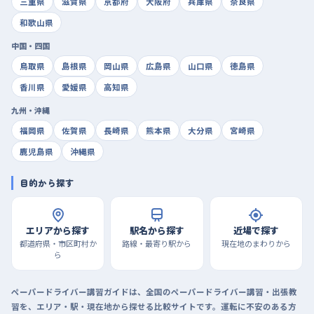
三重県
滋賀県
京都府
大阪府
兵庫県
奈良県
和歌山県
中国・四国
鳥取県
島根県
岡山県
広島県
山口県
徳島県
香川県
愛媛県
高知県
九州・沖縄
福岡県
佐賀県
長崎県
熊本県
大分県
宮崎県
鹿児島県
沖縄県
目的から探す
エリアから探す
駅名から探す
近場で探す
都道府県・市区町村か
路線・最寄り駅から
現在地のまわりから
ら
ペーパードライバー講習ガイドは、全国のペーパードライバー講習・出張教
習を、エリア・駅・現在地から探せる比較サイトです。運転に不安のある方