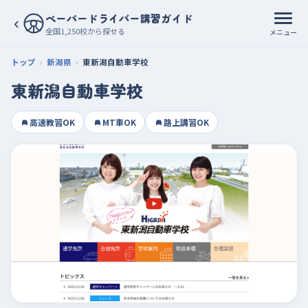
ペーパードライバー講習ガイド
‹
全国1,250校から探せる
メニュー
トップ
新潟県
東新潟自動車学校
東新潟自動車学校
高速教習OK
MT車OK
路上講習OK