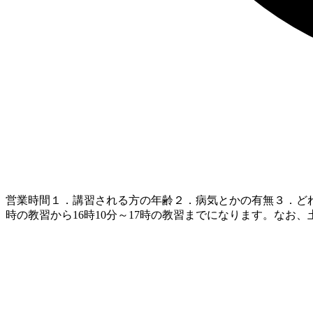
営業時間
１．講習される方の年齢２．病気とかの有無３．どれ
時の教習から16時10分～17時の教習までになります。な