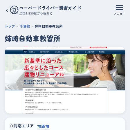
ペーパードライバー講習ガイド
‹
全国1,250校から探せる
メニュー
トップ
千葉県
姉崎自動車教習所
姉崎自動車教習所
対応エリア
市原市