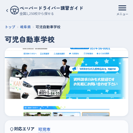
ペーパードライバー講習ガイド
‹
全国1,250校から探せる
メニュー
トップ
岐阜県
可児自動車学校
可児自動車学校
対応エリア
可児市