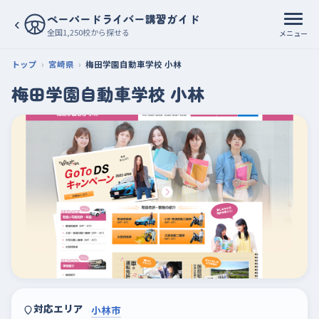
ペーパードライバー講習ガイド
‹
全国1,250校から探せる
メニュー
トップ
宮崎県
梅田学園自動車学校 小林
梅田学園自動車学校 小林
対応エリア
小林市