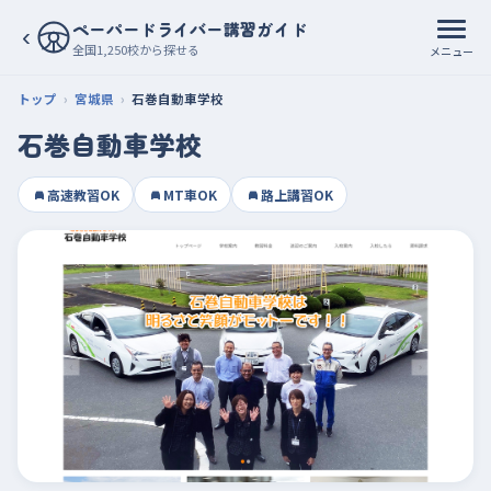
ペーパードライバー講習ガイド
‹
全国1,250校から探せる
メニュー
トップ
宮城県
石巻自動車学校
石巻自動車学校
高速教習OK
MT車OK
路上講習OK