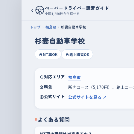
ペーパードライバー講習ガイド
‹
全国1,250校から探せる
トップ
福島県
杉妻自動車学校
杉妻自動車学校
MT車OK
路上講習OK
対応エリア
福島市
料金
所内コース（5,170円）、路上コー
公式サイト
公式サイトを見る ↗
よくある質問
MT車の講習は出来ますか？